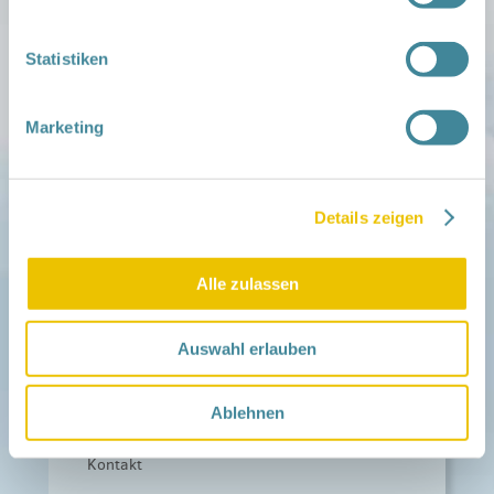
Aktuelles
Netzwerk-Nachrichten
Statistiken
Aktuelle Termine
Marketing
Netzwerk
Über das Netzwerk
Das Familienhandbuch
Infopool
Leitbild
Details zeigen
Fördern
Alle zulassen
Träger und Förderer
Kooperationen
Förderer werden / Spenden
Auswahl erlauben
Weiteres
Leichte Sprache
Ablehnen
Different Languages
Presse
Kontakt