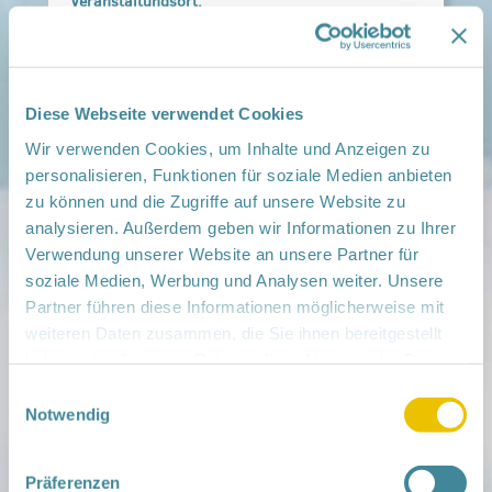
Veranstaltungsort:
Eltern-Kind-Gruppe Kolkwitz, , 03099 Kolkwitz
› auf Google Maps anzeigen
teilen
Diese Webseite verwendet Cookies
Wir verwenden Cookies, um Inhalte und Anzeigen zu
Weitere Infos:
personalisieren, Funktionen für soziale Medien anbieten
› Zum Regionalnetzwerk ...
zu können und die Zugriffe auf unsere Website zu
analysieren. Außerdem geben wir Informationen zu Ihrer
iCal
•
Google Calendar
Verwendung unserer Website an unsere Partner für
soziale Medien, Werbung und Analysen weiter. Unsere
Partner führen diese Informationen möglicherweise mit
weiteren Daten zusammen, die Sie ihnen bereitgestellt
haben oder die sie im Rahmen Ihrer Nutzung der Dienste
Mitmachen
gesammelt haben.
Einwilligungsauswahl
in der Schwangerschaft
Notwendig
Infos für Familien
Familien ehrenamtlich begleiten
Netzwerk-Kompass
Zu deiner Region
Präferenzen