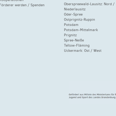
Oberspreewald-Lausitz:
Nord
/
Förderer werden / Spenden
Niederlausitz
Oder-Spree
Ostprignitz-Ruppin
Potsdam
Potsdam-Mittelmark
Prignitz
Spree-Neiße
Teltow-Fläming
Uckermark:
Ost
/
West