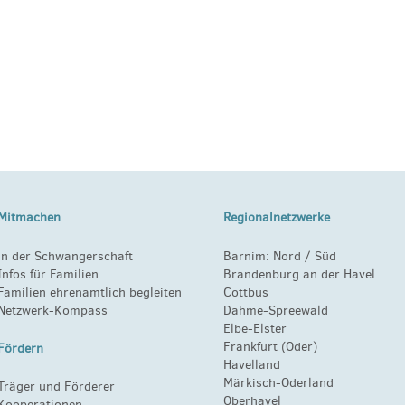
Mitmachen
Regionalnetzwerke
in der Schwangerschaft
Barnim:
Nord
/
Süd
Infos für Familien
Brandenburg an der Havel
Familien ehrenamtlich begleiten
Cottbus
Netzwerk-Kompass
Dahme-Spreewald
Elbe-Elster
Frankfurt (Oder)
Fördern
Havelland
Märkisch-Oderland
Träger und Förderer
Oberhavel
Kooperationen