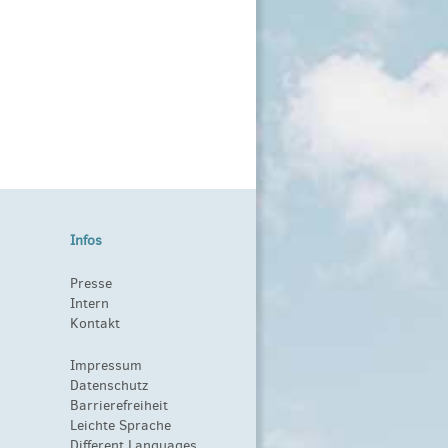
Infos
Presse
Intern
Kontakt
Impressum
Datenschutz
Barrierefreiheit
Leichte Sprache
Different Languages