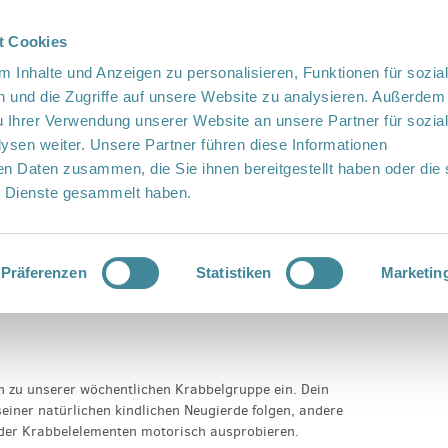
t Cookies
te Sprache
Languages
 Inhalte und Anzeigen zu personalisieren, Funktionen für sozia
 und die Zugriffe auf unsere Website zu analysieren. Außerdem
u Ihrer Verwendung unserer Website an unsere Partner für sozia
sen weiter. Unsere Partner führen diese Informationen
en Daten zusammen, die Sie ihnen bereitgestellt haben oder die 
 Dienste gesammelt haben.
Vor Ort
Fördern
Kontakt
e
Präferenzen
Statistiken
Marketin
ch zu unserer wöchentlichen Krabbelgruppe ein. Dein
iner natürlichen kindlichen Neugierde folgen, andere
oder Krabbelelementen motorisch ausprobieren.