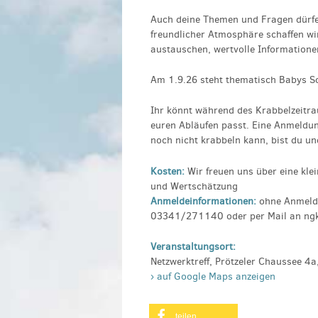
Auch deine Themen und Fragen dürfen
freundlicher Atmosphäre schaffen wir
austauschen, wertvolle Informatione
Am 1.9.26 steht thematisch Babys Sc
Ihr könnt während des Krabbelzeitr
euren Abläufen passt. Eine Anmeldun
noch nicht krabbeln kann, bist du u
Kosten:
Wir freuen uns über eine kle
und Wertschätzung
Anmeldeinformationen:
ohne Anmeldu
03341/271140 oder per Mail an n
Veranstaltungsort:
Netzwerktreff, Prötzeler Chaussee 4
› auf Google Maps anzeigen
teilen