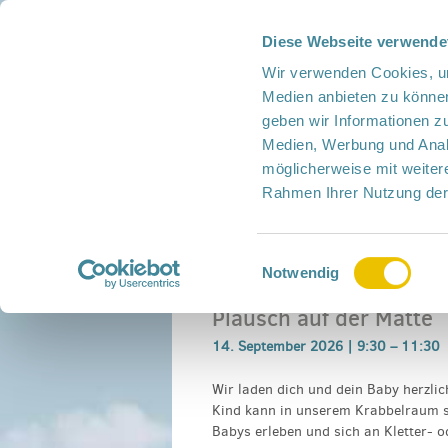
Diese Webseite verwende
Presse
Intern
Netzwerk-Kompass
Leich
Wir verwenden Cookies, um
Medien anbieten zu können
geben wir Informationen z
Medien, Werbung und Analy
möglicherweise mit weiter
Rahmen Ihrer Nutzung der
Netzwerk
Mitmachen
Termine
Einwilligungsauswahl
Home
›
Veranstaltung
›
Plausch auf der Matt
Notwendig
Plausch auf der Matte
14. September 2026 |
9:30
–
11:30
Wir laden dich und dein Baby herzli
Kind kann in unserem Krabbelraum se
Babys erleben und sich an Kletter- 