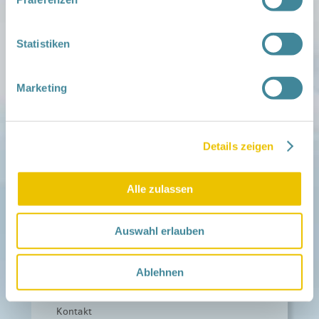
Zu deiner Region
Aktuelles
Statistiken
Netzwerk-Nachrichten
Aktuelle Termine
Marketing
Netzwerk
Über das Netzwerk
Das Familienhandbuch
Infopool
Details zeigen
Leitbild
Fördern
Alle zulassen
Träger und Förderer
Kooperationen
Förderer werden / Spenden
Auswahl erlauben
Weiteres
Leichte Sprache
Ablehnen
Different Languages
Presse
Kontakt