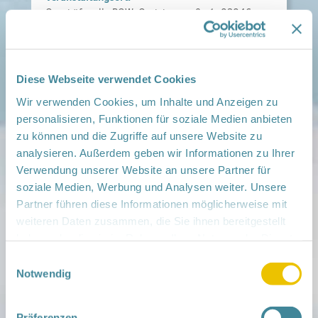
Geschäftstelle PGW, Gerichtsstraße 1, 03046
Cottbus
› auf Google Maps anzeigen
Diese Webseite verwendet Cookies
teilen
Wir verwenden Cookies, um Inhalte und Anzeigen zu
personalisieren, Funktionen für soziale Medien anbieten
Weitere Infos:
› Zum Regionalnetzwerk ...
zu können und die Zugriffe auf unsere Website zu
analysieren. Außerdem geben wir Informationen zu Ihrer
iCal
•
Google Calendar
Verwendung unserer Website an unsere Partner für
soziale Medien, Werbung und Analysen weiter. Unsere
Partner führen diese Informationen möglicherweise mit
weiteren Daten zusammen, die Sie ihnen bereitgestellt
haben oder die sie im Rahmen Ihrer Nutzung der Dienste
Mitmachen
gesammelt haben.
Einwilligungsauswahl
in der Schwangerschaft
Notwendig
Infos für Familien
Familien ehrenamtlich begleiten
Netzwerk-Kompass
Präferenzen