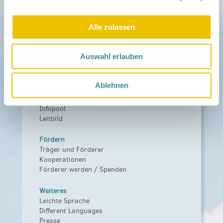
Netzwerk-Kompass
Zu deiner Region
Alle zulassen
Aktuelles
Netzwerk-Nachrichten
Auswahl erlauben
Aktuelle Termine
Netzwerk
Ablehnen
Über das Netzwerk
Das Familienhandbuch
Infopool
Leitbild
Fördern
Träger und Förderer
Kooperationen
Förderer werden / Spenden
Weiteres
Leichte Sprache
Different Languages
Presse