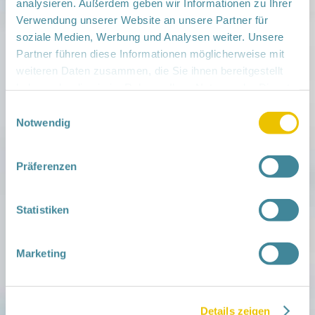
Veranstaltungsort:
analysieren. Außerdem geben wir Informationen zu Ihrer
Klinik Oranienburg, Haus N, 1.OG, Konferenzraum
Verwendung unserer Website an unsere Partner für
"Kleines Briesetal", Robert-Koch-Str. 2-12, 16515
soziale Medien, Werbung und Analysen weiter. Unsere
Oranienburg
Partner führen diese Informationen möglicherweise mit
› auf Google Maps anzeigen
weiteren Daten zusammen, die Sie ihnen bereitgestellt
haben oder die sie im Rahmen Ihrer Nutzung der Dienste
teilen
gesammelt haben.
Einwilligungsauswahl
Notwendig
Weitere Infos:
› Zum Regionalnetzwerk ...
Präferenzen
iCal
•
Google Calendar
Statistiken
Marketing
Mitmachen
in der Schwangerschaft
Infos für Familien
Familien ehrenamtlich begleiten
Details zeigen