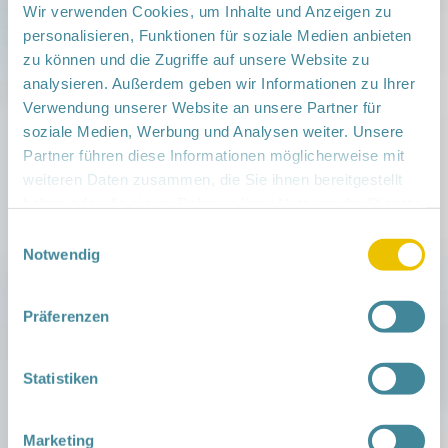
lar/lauchhammer
Wir verwenden Cookies, um Inhalte und Anzeigen zu
personalisieren, Funktionen für soziale Medien anbieten
Per Telefon 03573 75 2622
zu können und die Zugriffe auf unsere Website zu
Die telefonische Anmeldung ist Mittwoch,
analysieren. Außerdem geben wir Informationen zu Ihrer
Donnerstag und Freitag in der Zeit von 8 bis 14
Verwendung unserer Website an unsere Partner für
Uhr möglich.
soziale Medien, Werbung und Analysen weiter. Unsere
Partner führen diese Informationen möglicherweise mit
Veranstaltungsort:
weiteren Daten zusammen, die Sie ihnen bereitgestellt
SANA Kliniken Niederlausitz gGmbH (Alte
Cafeteria), Friedensstraße 18, 01979
haben oder die sie im Rahmen Ihrer Nutzung der Dienste
Lauchhammer
gesammelt haben.
Einwilligungsauswahl
› auf Google Maps anzeigen
Notwendig
teilen
Präferenzen
Weitere Infos:
› Zum Regionalnetzwerk ...
Statistiken
iCal
•
Google Calendar
Marketing