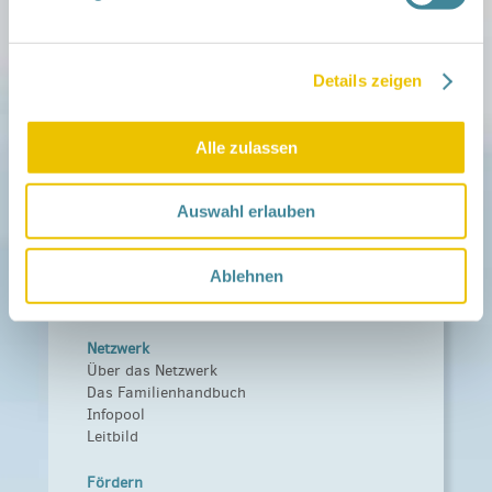
Details zeigen
Mitmachen
in der Schwangerschaft
Infos für Familien
Alle zulassen
Familien ehrenamtlich begleiten
Netzwerk-Kompass
Zu deiner Region
Auswahl erlauben
Aktuelles
Ablehnen
Netzwerk-Nachrichten
Aktuelle Termine
Netzwerk
Über das Netzwerk
Das Familienhandbuch
Infopool
Leitbild
Fördern