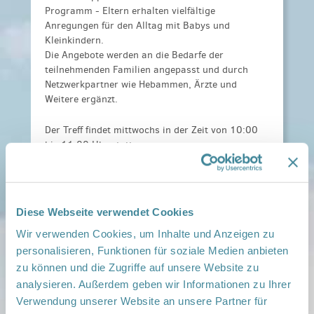
Programm - Eltern erhalten vielfältige
Anregungen für den Alltag mit Babys und
Kleinkindern.
Die Angebote werden an die Bedarfe der
teilnehmenden Familien angepasst und durch
Netzwerkpartner wie Hebammen, Ärzte und
Weitere ergänzt.
Der Treff findet mittwochs in der Zeit von 10:00
bis 11:00 Uhr statt.
Kosten:
Für die Familien entstehen keinerlei
Kosten.
Anmeldeinformationen:
Keine Anmeldung
Diese Webseite verwendet Cookies
erforderlich.
Wir verwenden Cookies, um Inhalte und Anzeigen zu
Veranstaltungsort:
personalisieren, Funktionen für soziale Medien anbieten
Netzwerk Gesunde Kinder Uckermark Ost
zu können und die Zugriffe auf unsere Website zu
/Standort Schwedt Lindenallee 62a 16303
analysieren. Außerdem geben wir Informationen zu Ihrer
Schwedt/ Oder, , 16303 Schwedt/ Oder
Verwendung unserer Website an unsere Partner für
› auf Google Maps anzeigen