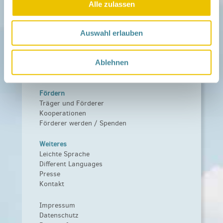
Netzwerk-Nachrichten
Alle zulassen
Aktuelle Termine
Netzwerk
Auswahl erlauben
Über das Netzwerk
Das Familienhandbuch
Infopool
Ablehnen
Leitbild
Fördern
Träger und Förderer
Kooperationen
Förderer werden / Spenden
Weiteres
Leichte Sprache
Different Languages
Presse
Kontakt
Impressum
Datenschutz