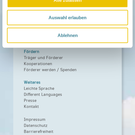
Aktuelle Termine
Netzwerk
Auswahl erlauben
Über das Netzwerk
Das Familienhandbuch
Infopool
Ablehnen
Leitbild
Fördern
Träger und Förderer
Kooperationen
Förderer werden / Spenden
Weiteres
Leichte Sprache
Different Languages
Presse
Kontakt
Impressum
Datenschutz
Barrierefreiheit