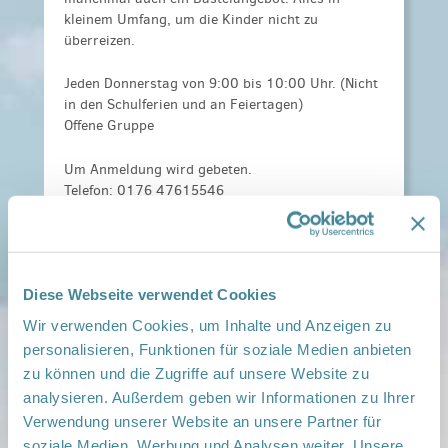
kleinem Umfang, um die Kinder nicht zu
überreizen.
Jeden Donnerstag von 9:00 bis 10:00 Uhr. (Nicht
in den Schulferien und an Feiertagen)
Offene Gruppe
Um Anmeldung wird gebeten.
Telefon: 0176 47615546
Kosten:
kostenfrei
Anmeldeinformationen:
Anmeldung unter:
0176 47615546 oder per Mail an:
Diese Webseite verwendet Cookies
mandy.schulz@oberhavel-kliniken.de
Wir verwenden Cookies, um Inhalte und Anzeigen zu
Veranstaltungsort:
personalisieren, Funktionen für soziale Medien anbieten
Mehrgenerationenhaus "Zehdenicker
zu können und die Zugriffe auf unsere Website zu
Bienenstock", Amtswallstraße 14a, 16792
analysieren. Außerdem geben wir Informationen zu Ihrer
Zehdenick
Verwendung unserer Website an unsere Partner für
› auf Google Maps anzeigen
soziale Medien, Werbung und Analysen weiter. Unsere