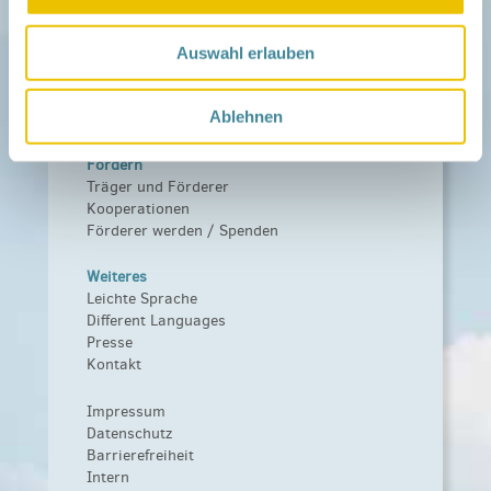
Netzwerk
Über das Netzwerk
Auswahl erlauben
Das Familienhandbuch
Infopool
Ablehnen
Leitbild
Fördern
Träger und Förderer
Kooperationen
Förderer werden / Spenden
Weiteres
Leichte Sprache
Different Languages
Presse
Kontakt
Impressum
Datenschutz
Barrierefreiheit
Intern