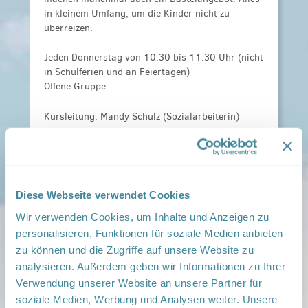
in kleinem Umfang, um die Kinder nicht zu
überreizen.
Jeden Donnerstag von 10:30 bis 11:30 Uhr (nicht
in Schulferien und an Feiertagen)
Offene Gruppe
Kursleitung: Mandy Schulz (Sozialarbeiterin)
Anmeldeinformationen:
Um Anmeldung wird
gebeten.
Telefon: 0176 47615546
oder per Mail: mandy.schulz@oberhavel-
Diese Webseite verwendet Cookies
kliniken.de
Wir verwenden Cookies, um Inhalte und Anzeigen zu
personalisieren, Funktionen für soziale Medien anbieten
Veranstaltungsort:
Klinik Gransee, Dachgeschoss, Meseberger Weg
zu können und die Zugriffe auf unsere Website zu
12-13, 16775 Gransee
analysieren. Außerdem geben wir Informationen zu Ihrer
› auf Google Maps anzeigen
Verwendung unserer Website an unsere Partner für
soziale Medien, Werbung und Analysen weiter. Unsere