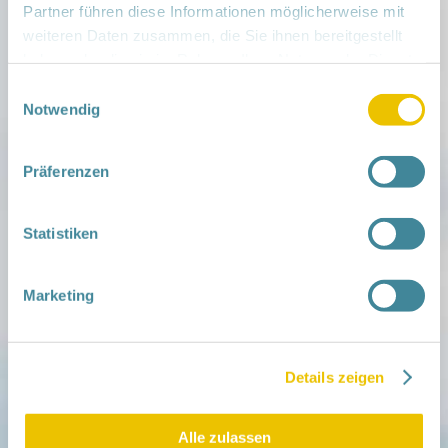
Partner führen diese Informationen möglicherweise mit
teilen
weiteren Daten zusammen, die Sie ihnen bereitgestellt
haben oder die sie im Rahmen Ihrer Nutzung der Dienste
Weitere Infos:
gesammelt haben.
› Zum Regionalnetzwerk ...
Einwilligungsauswahl
Notwendig
iCal
•
Google Calendar
Präferenzen
Statistiken
Mitmachen
in der Schwangerschaft
Infos für Familien
Marketing
Familien ehrenamtlich begleiten
Netzwerk-Kompass
Zu deiner Region
Details zeigen
Aktuelles
Netzwerk-Nachrichten
Aktuelle Termine
Alle zulassen