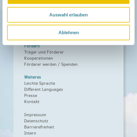
Netzwerk
Über das Netzwerk
Auswahl erlauben
Das Familienhandbuch
Infopool
Ablehnen
Leitbild
Fördern
Träger und Förderer
Kooperationen
Förderer werden / Spenden
Weiteres
Leichte Sprache
Different Languages
Presse
Kontakt
Impressum
Datenschutz
Barrierefreiheit
Intern