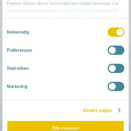
Partner führen diese Informationen möglicherweise mit
teilen
weiteren Daten zusammen, die Sie ihnen bereitgestellt
haben oder die sie im Rahmen Ihrer Nutzung der Dienste
Weitere Infos:
gesammelt haben.
› Zum Regionalnetzwerk ...
Einwilligungsauswahl
Notwendig
iCal
•
Google Calendar
Präferenzen
Statistiken
Mitmachen
in der Schwangerschaft
Infos für Familien
Marketing
Familien ehrenamtlich begleiten
Netzwerk-Kompass
Zu deiner Region
Details zeigen
Aktuelles
Netzwerk-Nachrichten
Aktuelle Termine
Alle zulassen