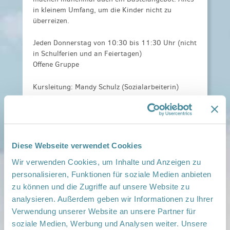
in kleinem Umfang, um die Kinder nicht zu
überreizen.
Jeden Donnerstag von 10:30 bis 11:30 Uhr (nicht
in Schulferien und an Feiertagen)
Offene Gruppe
Kursleitung: Mandy Schulz (Sozialarbeiterin)
Anmeldeinformationen:
Um Anmeldung wird
gebeten.
Telefon: 0176 47615546
oder per Mail: mandy.schulz@oberhavel-
Diese Webseite verwendet Cookies
kliniken.de
Wir verwenden Cookies, um Inhalte und Anzeigen zu
personalisieren, Funktionen für soziale Medien anbieten
Veranstaltungsort:
Klinik Gransee, Dachgeschoss, Meseberger Weg
zu können und die Zugriffe auf unsere Website zu
12-13, 16775 Gransee
analysieren. Außerdem geben wir Informationen zu Ihrer
› auf Google Maps anzeigen
Verwendung unserer Website an unsere Partner für
soziale Medien, Werbung und Analysen weiter. Unsere