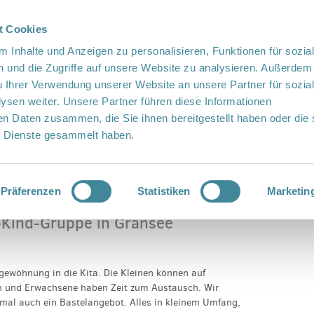
t Cookies
te Sprache
Languages
 Inhalte und Anzeigen zu personalisieren, Funktionen für sozia
 und die Zugriffe auf unsere Website zu analysieren. Außerdem
u Ihrer Verwendung unserer Website an unsere Partner für sozia
sen weiter. Unsere Partner führen diese Informationen
en Daten zusammen, die Sie ihnen bereitgestellt haben oder die 
 Dienste gesammelt haben.
Vor Ort
Fördern
Kontakt
ern-Kind-Gruppe in Gransee
Präferenzen
Statistiken
Marketin
-Kind-Gruppe in Gransee
gewöhnung in die Kita. Die Kleinen können auf
en und Erwachsene haben Zeit zum Austausch. Wir
al auch ein Bastelangebot. Alles in kleinem Umfang,