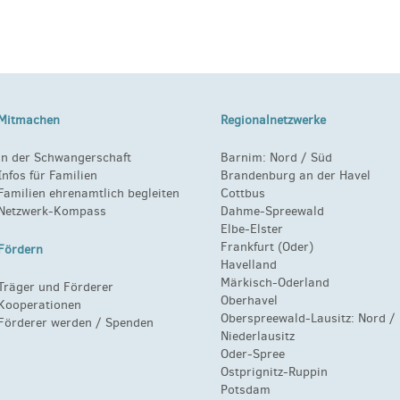
Mitmachen
Regionalnetzwerke
in der Schwangerschaft
Barnim:
Nord
/
Süd
Infos für Familien
Brandenburg an der Havel
Familien ehrenamtlich begleiten
Cottbus
Netzwerk-Kompass
Dahme-Spreewald
Elbe-Elster
Frankfurt (Oder)
Fördern
Havelland
Märkisch-Oderland
Träger und Förderer
Oberhavel
Kooperationen
Oberspreewald-Lausitz:
Nord
/
Förderer werden / Spenden
Niederlausitz
Oder-Spree
Ostprignitz-Ruppin
Potsdam