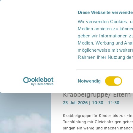
Diese Webseite verwende
Presse
Intern
Netzwerk-Kompass
Leich
Wir verwenden Cookies, um
Medien anbieten zu können
geben wir Informationen z
Medien, Werbung und Analy
möglicherweise mit weiter
Rahmen Ihrer Nutzung der
Netzwerk
Mitmachen
Termine
Einwilligungsauswahl
Home
›
Veranstaltung
›
Krabbelgruppe/ Elt
Notwendig
Krabbelgruppe/ Eltern
23. Juli 2026 |
10:30
–
11:30
Krabbelgruppe für Kinder bis zur Ein
Tuchfühlung mit Gleichaltrigen geh
singen ein wenig und machen manchm