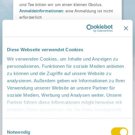
und Tee bitten wir um einen kleinen Obolus.
Anmeldeinformationen:
eine Anmeldung ist nicht
erforderlich
Veranstaltungsort:
MehrGenerationenHaus im Lindenquartier,
Bahnhofstr. 11b, 16303 Schwedt/Oder
› auf Google Maps anzeigen
Diese Webseite verwendet Cookies
Wir verwenden Cookies, um Inhalte und Anzeigen zu
personalisieren, Funktionen für soziale Medien anbieten
teilen
zu können und die Zugriffe auf unsere Website zu
analysieren. Außerdem geben wir Informationen zu Ihrer
Weitere Infos:
Verwendung unserer Website an unsere Partner für
› Zum Regionalnetzwerk ...
soziale Medien, Werbung und Analysen weiter. Unsere
iCal
•
Google Calendar
Partner führen diese Informationen möglicherweise mit
weiteren Daten zusammen, die Sie ihnen bereitgestellt
haben oder die sie im Rahmen Ihrer Nutzung der Dienste
gesammelt haben.
Einwilligungsauswahl
Notwendig