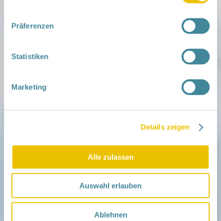
Mitmachen
in der Schwangerschaft
Infos für Familien
Präferenzen
Familien ehrenamtlich begleiten
Netzwerk-Kompass
Zu deiner Region
Statistiken
Aktuelles
Netzwerk-Nachrichten
Marketing
Aktuelle Termine
Netzwerk
Über das Netzwerk
Details zeigen
Das Familienhandbuch
Infopool
Leitbild
Alle zulassen
Fördern
Auswahl erlauben
Träger und Förderer
Kooperationen
Förderer werden / Spenden
Ablehnen