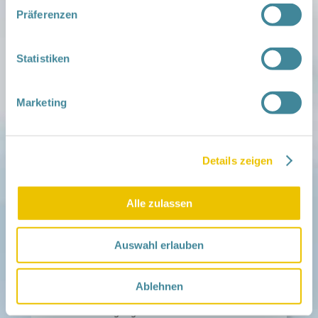
Familien ehrenamtlich begleiten
Präferenzen
Netzwerk-Kompass
Zu deiner Region
Statistiken
Aktuelles
Netzwerk-Nachrichten
Aktuelle Termine
Marketing
Netzwerk
Über das Netzwerk
Das Familienhandbuch
Details zeigen
Infopool
Leitbild
Alle zulassen
Fördern
Träger und Förderer
Kooperationen
Auswahl erlauben
Förderer werden / Spenden
Weiteres
Ablehnen
Leichte Sprache
Different Languages