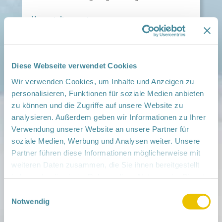
Veranstaltungsort:
NGK West UM Prenzlau, Georg-Dreke-Ring 58A,
17291 Prenzlau
› auf Google Maps anzeigen
Diese Webseite verwendet Cookies
teilen
Wir verwenden Cookies, um Inhalte und Anzeigen zu
personalisieren, Funktionen für soziale Medien anbieten
Weitere Infos:
zu können und die Zugriffe auf unsere Website zu
› Zum Regionalnetzwerk ...
analysieren. Außerdem geben wir Informationen zu Ihrer
Verwendung unserer Website an unsere Partner für
iCal
•
Google Calendar
soziale Medien, Werbung und Analysen weiter. Unsere
Partner führen diese Informationen möglicherweise mit
weiteren Daten zusammen, die Sie ihnen bereitgestellt
haben oder die sie im Rahmen Ihrer Nutzung der Dienste
gesammelt haben.
Einwilligungsauswahl
Mitmachen
Notwendig
in der Schwangerschaft
Infos für Familien