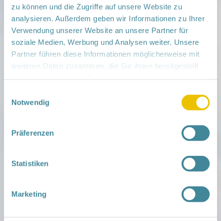
Netzwerkteilnehmer*innen 10 €
zu können und die Zugriffe auf unsere Website zu
Anmeldeinformationen:
Anmeldung bis 3.9.26:
analysieren. Außerdem geben wir Informationen zu Ihrer
ngk-mol@drk-mohs.de
Verwendung unserer Website an unsere Partner für
soziale Medien, Werbung und Analysen weiter. Unsere
Veranstaltungsort:
Partner führen diese Informationen möglicherweise mit
Seminarraum des DRK, Prötzeler Chaussee 4a,,
15344 Strausberg
weiteren Daten zusammen, die Sie ihnen bereitgestellt
› auf Google Maps anzeigen
haben oder die sie im Rahmen Ihrer Nutzung der Dienste
gesammelt haben.
Einwilligungsauswahl
Notwendig
teilen
Weitere Infos:
Präferenzen
› Zum Regionalnetzwerk ...
iCal
•
Google Calendar
Statistiken
Marketing