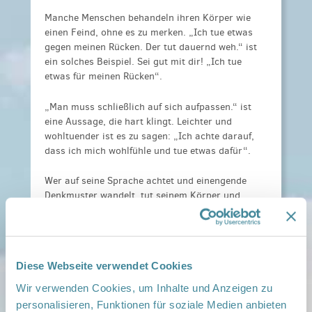
Manche Menschen behandeln ihren Körper wie
einen Feind, ohne es zu merken. „Ich tue etwas
gegen meinen Rücken. Der tut dauernd weh.“ ist
ein solches Beispiel. Sei gut mit dir! „Ich tue
etwas für meinen Rücken“.
„Man muss schließlich auf sich aufpassen.“ ist
eine Aussage, die hart klingt. Leichter und
wohltuender ist es zu sagen: „Ich achte darauf,
dass ich mich wohlfühle und tue etwas dafür“.
Wer auf seine Sprache achtet und einengende
Denkmuster wandelt, tut seinem Körper und
seiner Seele Gutes. Ich gebe sprachliche
Anregungen, die sich leicht umsetzen lassen.
Aufgrund des großen Interesses an dem Thema
Diese Webseite verwendet Cookies
lade ich zu einer Fortsetzung ein
Wir verwenden Cookies, um Inhalte und Anzeigen zu
Kosten:
20 € pro Person, für
personalisieren, Funktionen für soziale Medien anbieten