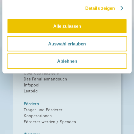
Mitmachen
in der Schwangerschaft
Details zeigen
Infos für Familien
Familien ehrenamtlich begleiten
Netzwerk-Kompass
Alle zulassen
Zu deiner Region
Aktuelles
Auswahl erlauben
Netzwerk-Nachrichten
Aktuelle Termine
Ablehnen
Netzwerk
Über das Netzwerk
Das Familienhandbuch
Infopool
Leitbild
Fördern
Träger und Förderer
Kooperationen
Förderer werden / Spenden