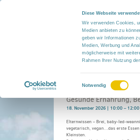
Diese Webseite verwende
Presse
Intern
Netzwerk-Kompass
Leich
Wir verwenden Cookies, um
Medien anbieten zu können
geben wir Informationen z
Medien, Werbung und Analy
möglicherweise mit weiter
Rahmen Ihrer Nutzung der
Netzwerk
Mitmachen
Termine
Einwilligungsauswahl
Home
›
Veranstaltung
›
Gesunde Ernährung,
Notwendig
Gesunde Ernährung, Be
18. November 2026 |
10:00
–
12:00
Elternwissen – Brei, baby-led-weann
vegetarisch, vegan…das erste Essen 
Kleinsten.