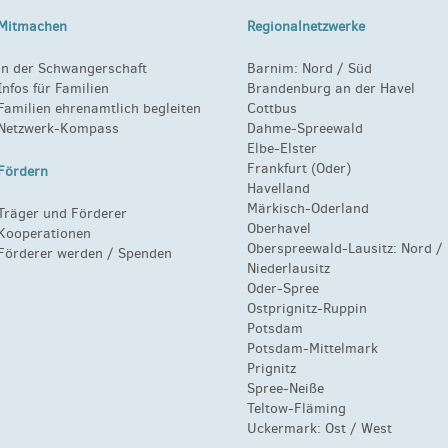
Mitmachen
Regionalnetzwerke
in der Schwangerschaft
Barnim:
Nord
/
Süd
Infos für Familien
Brandenburg an der Havel
Familien ehrenamtlich begleiten
Cottbus
Netzwerk-Kompass
Dahme-Spreewald
Elbe-Elster
Frankfurt (Oder)
Fördern
Havelland
Märkisch-Oderland
Träger und Förderer
Oberhavel
Kooperationen
Oberspreewald-Lausitz:
Nord
/
Förderer werden / Spenden
Niederlausitz
Oder-Spree
Ostprignitz-Ruppin
Potsdam
Potsdam-Mittelmark
Prignitz
Spree-Neiße
Teltow-Fläming
Uckermark:
Ost
/
West