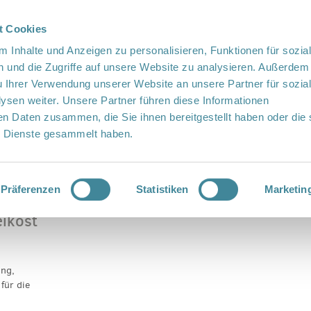
t Cookies
te Sprache
Languages
 Inhalte und Anzeigen zu personalisieren, Funktionen für sozia
 und die Zugriffe auf unsere Website zu analysieren. Außerdem
u Ihrer Verwendung unserer Website an unsere Partner für sozia
sen weiter. Unsere Partner führen diese Informationen
en Daten zusammen, die Sie ihnen bereitgestellt haben oder die 
 Dienste gesammelt haben.
Vor Ort
Fördern
Kontakt
 Beikost
Präferenzen
Statistiken
Marketin
ikost
ing,
für die