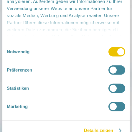
analysieren. Außerdem geben wir Informationen zu Ihrer
Veranstaltungsort:
Verwendung unserer Website an unsere Partner für
MehrGenerationenHaus im Lindenquartier,
soziale Medien, Werbung und Analysen weiter. Unsere
Bahnhofstr. 11b, 16303 Schwedt/Oder
Partner führen diese Informationen möglicherweise mit
› auf Google Maps anzeigen
weiteren Daten zusammen, die Sie ihnen bereitgestellt
haben oder die sie im Rahmen Ihrer Nutzung der Dienste
teilen
gesammelt haben.
Einwilligungsauswahl
Notwendig
Weitere Infos:
› Zum Regionalnetzwerk ...
Präferenzen
iCal
•
Google Calendar
Statistiken
Marketing
Mitmachen
in der Schwangerschaft
Infos für Familien
Familien ehrenamtlich begleiten
Details zeigen