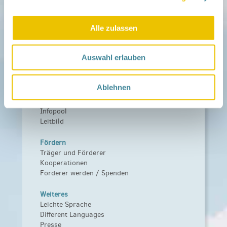
Netzwerk-Kompass
Zu deiner Region
Alle zulassen
Aktuelles
Netzwerk-Nachrichten
Auswahl erlauben
Aktuelle Termine
Netzwerk
Ablehnen
Über das Netzwerk
Das Familienhandbuch
Infopool
Leitbild
Fördern
Träger und Förderer
Kooperationen
Förderer werden / Spenden
Weiteres
Leichte Sprache
Different Languages
Presse