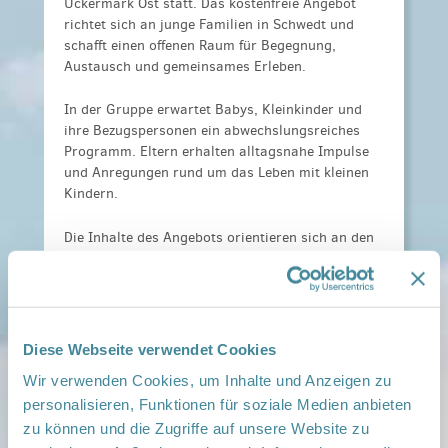
Uckermark Ost statt. Das kostenfreie Angebot
richtet sich an junge Familien in Schwedt und
schafft einen offenen Raum für Begegnung,
Austausch und gemeinsames Erleben.
In der Gruppe erwartet Babys, Kleinkinder und
ihre Bezugspersonen ein abwechslungsreiches
Programm. Eltern erhalten alltagsnahe Impulse
und Anregungen rund um das Leben mit kleinen
Kindern.
Die Inhalte des Angebots orientieren sich an den
Bedarfen der teilnehmenden Familien und werden
regelmäßig durch Fachkräfte und
Netzwerkpartner wie Hebammen, Ärztinnen und
Ärzte sowie weitere Akteur*innen ergänzt.
Diese Webseite verwendet Cookies
Kosten:
Für Netzwerkfamilien und die, die es
Wir verwenden Cookies, um Inhalte und Anzeigen zu
werden wollen ist das Angebot kostenlos.
personalisieren, Funktionen für soziale Medien anbieten
Anmeldeinformationen:
Es ist keine Anmeldung
erforderlich
zu können und die Zugriffe auf unsere Website zu