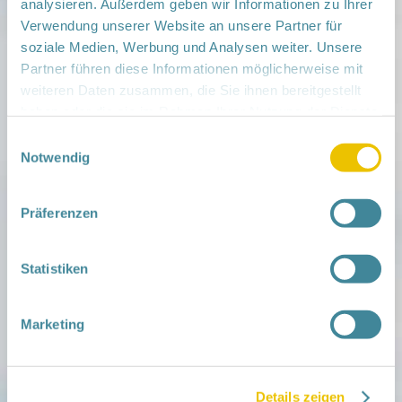
analysieren. Außerdem geben wir Informationen zu Ihrer
Veranstaltungsort:
Verwendung unserer Website an unsere Partner für
MehrGenerationenHaus im Lindenquartier,
soziale Medien, Werbung und Analysen weiter. Unsere
Bahnhofstr. 11b, 16303 Schwedt/Oder
Partner führen diese Informationen möglicherweise mit
› auf Google Maps anzeigen
weiteren Daten zusammen, die Sie ihnen bereitgestellt
haben oder die sie im Rahmen Ihrer Nutzung der Dienste
teilen
gesammelt haben.
Einwilligungsauswahl
Notwendig
Weitere Infos:
› Zum Regionalnetzwerk ...
Präferenzen
iCal
•
Google Calendar
Statistiken
Marketing
Mitmachen
in der Schwangerschaft
Infos für Familien
Familien ehrenamtlich begleiten
Details zeigen