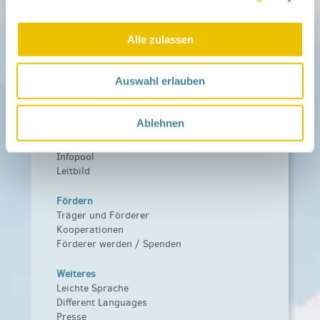
Netzwerk-Kompass
Zu deiner Region
Alle zulassen
Aktuelles
Netzwerk-Nachrichten
Auswahl erlauben
Aktuelle Termine
Netzwerk
Ablehnen
Über das Netzwerk
Das Familienhandbuch
Infopool
Leitbild
Fördern
Träger und Förderer
Kooperationen
Förderer werden / Spenden
Weiteres
Leichte Sprache
Different Languages
Presse