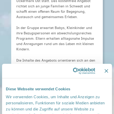
Uckermark Ost statt. Das kostenfreie Angebot
richtet sich an junge Familien in Schwedt und
schafft einen offenen Raum für Begegnung,
Austausch und gemeinsames Erleben.
In der Gruppe erwartet Babys, Kleinkinder und
ihre Bezugspersonen ein abwechslungsreiches
Programm. Eltern erhalten alltagsnahe Impulse
und Anregungen rund um das Leben mit kleinen
Kindern.
Die Inhalte des Angebots orientieren sich an den
Bedarfen der teilnehmenden Familien und werden
regelmäßig durch Fachkräfte und
Netzwerkpartner wie Hebammen, Ärztinnen und
Ärzte sowie weitere Akteur*innen ergänzt.
Diese Webseite verwendet Cookies
Kosten:
Für Netzwerkfamilien und die, die es
Wir verwenden Cookies, um Inhalte und Anzeigen zu
werden wollen ist das Angebot kostenlos.
personalisieren, Funktionen für soziale Medien anbieten
Anmeldeinformationen:
Es ist keine Anmeldung
erforderlich
zu können und die Zugriffe auf unsere Website zu