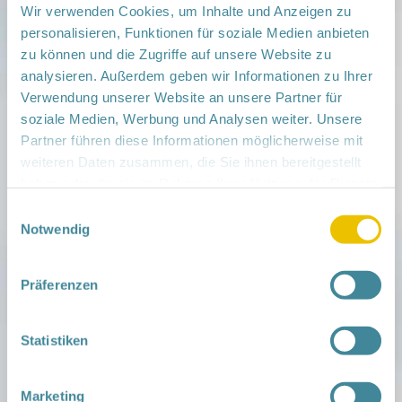
Wir verwenden Cookies, um Inhalte und Anzeigen zu
Mitglieder sonst 25€
Anmeldeinformationen:
Regionalnetzwerk
personalisieren, Funktionen für soziale Medien anbieten
Netzwerk Gesunde Kinder Spree
zu können und die Zugriffe auf unsere Website zu
Neiße dorothe.zacharias@lausitzklinik.de, 0151
analysieren. Außerdem geben wir Informationen zu Ihrer
6525 1152
Verwendung unserer Website an unsere Partner für
oder ASF Familien- und Nachbarschaftstreff 0171
soziale Medien, Werbung und Analysen weiter. Unsere
7351094, fiv@asf-brandenburg.de,
Partner führen diese Informationen möglicherweise mit
ft.spremberg@asfbrandenburg.de
weiteren Daten zusammen, die Sie ihnen bereitgestellt
Veranstaltungsort:
haben oder die sie im Rahmen Ihrer Nutzung der Dienste
Familientreff ASF, Spremberg, , 03130 Spremberg
gesammelt haben.
Einwilligungsauswahl
› auf Google Maps anzeigen
Notwendig
teilen
Präferenzen
Weitere Infos:
› Zum Regionalnetzwerk ...
Statistiken
iCal
•
Google Calendar
Marketing