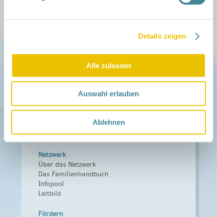
Details zeigen
Mitmachen
in der Schwangerschaft
Infos für Familien
Alle zulassen
Familien ehrenamtlich begleiten
Netzwerk-Kompass
Auswahl erlauben
Zu deiner Region
Aktuelles
Ablehnen
Netzwerk-Nachrichten
Aktuelle Termine
Netzwerk
Über das Netzwerk
Das Familienhandbuch
Infopool
Leitbild
Fördern