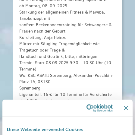
ab Montag, 08. 09. 2025
Stärkung der allgemeinen Fitness & Mawiba,
Tanzkonzept mit
sanftem Beckenbodentraining für Schwangere &
Frauen nach der Geburt
Kursleitung: Anja Heinze
Mütter mit Säugling Tragemöglichkeit wie
Tragetuch oder Trage &
Handtuch und Getränk, bitte, mitbringen
Termin: Start 08.09.2025 9:30 – 10:30 Uhr (10
Termine)
Wo: KSC ASAHI Spremberg, Alexander-Puschkin-
Platz 1A, 03130
Spremberg
Eigenanteil: 15 € für 10 Termine für Versicherte
der IKK Brandenburg und
Berlin oder im Netzwerk Gesunde Kinder*, für
Nicht-Mitglieder
25€, (bei Bedarf für 5 Termine halber Preis)
Diese Webseite verwendet Cookies
Kosten:
15 € für 10 Termine für NGK oder IKK