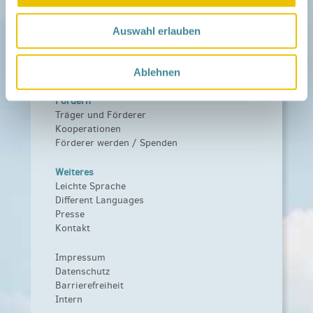
Netzwerk
Über das Netzwerk
Auswahl erlauben
Das Familienhandbuch
Infopool
Leitbild
Ablehnen
Fördern
Träger und Förderer
Kooperationen
Förderer werden / Spenden
Weiteres
Leichte Sprache
Different Languages
Presse
Kontakt
Impressum
Datenschutz
Barrierefreiheit
Intern