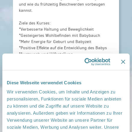
und wie du frühzeitig Beschwerden vorbeugen
kannst.
Ziele des Kurses:
*Verbesserte Haltung und Beweglichkeit
*Gesteigertes Wohlbefinden mit Babybauch
*Mehr Energie für Geburt und Babyzeit
*Positive Effekte auf die Entwicklung des Babys
*Austausch und Hilfestellung
Kosten:
4 Kurseinheiten - 55€
Anmeldeinformationen:
Tel: 017644487097
E-Mail:
Diese Webseite verwendet Cookies
vanessa.drechsel@fitdankbaby.de
Wir verwenden Cookies, um Inhalte und Anzeigen zu
Veranstaltungsort:
personalisieren, Funktionen für soziale Medien anbieten
MGH Lauchhammer, Alte Gartenstraße 24, 01979
zu können und die Zugriffe auf unsere Website zu
Lauchhammer
analysieren. Außerdem geben wir Informationen zu Ihrer
› auf Google Maps anzeigen
Verwendung unserer Website an unsere Partner für
soziale Medien, Werbung und Analysen weiter. Unsere