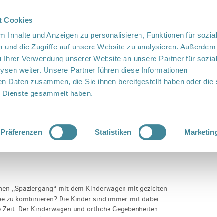
t Cookies
te Sprache
Languages
 Inhalte und Anzeigen zu personalisieren, Funktionen für sozia
 und die Zugriffe auf unsere Website zu analysieren. Außerdem
u Ihrer Verwendung unserer Website an unsere Partner für sozia
sen weiter. Unsere Partner führen diese Informationen
en Daten zusammen, die Sie ihnen bereitgestellt haben oder die 
 Dienste gesammelt haben.
Vor Ort
Fördern
Kontakt
r
Präferenzen
Statistiken
Marketin
schen „Spaziergang“ mit dem Kinderwagen mit gezielten
 zu kombinieren? Die Kinder sind immer mit dabei
 Zeit. Der Kinderwagen und örtliche Gegebenheiten