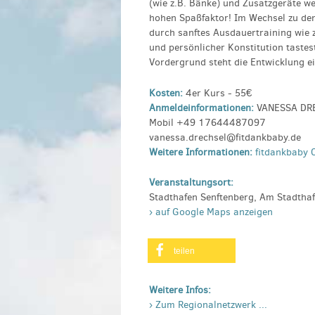
(wie z.B. Bänke) und Zusatzgeräte we
hohen Spaßfaktor! Im Wechsel zu den
durch sanftes Ausdauertraining wie
und persönlicher Konstitution taste
Vordergrund steht die Entwicklung e
Kosten:
4er Kurs - 55€
Anmeldeinformationen:
VANESSA DR
Mobil +49 17644487097
vanessa.drechsel@fitdankbaby.de
Weitere Informationen:
fitdankbaby
Veranstaltungsort:
Stadthafen Senftenberg, Am Stadtha
› auf Google Maps anzeigen
teilen
Weitere Infos:
› Zum Regionalnetzwerk ...