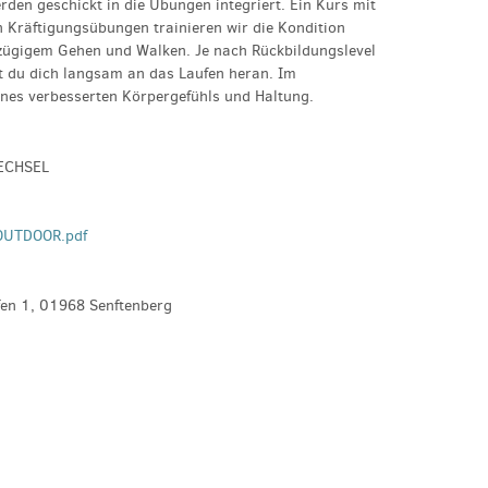
rden geschickt in die Übungen integriert. Ein Kurs mit
 Kräftigungsübungen trainieren wir die Kondition
 zügigem Gehen und Walken. Je nach Rückbildungslevel
st du dich langsam an das Laufen heran. Im
ines verbesserten Körpergefühls und Haltung.
ECHSEL
 OUTDOOR.pdf
fen 1, 01968 Senftenberg