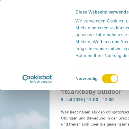
Diese Webseite verwende
Presse
Intern
Netzwerk-Kompass
Leich
Wir verwenden Cookies, um
Medien anbieten zu können
geben wir Informationen z
Medien, Werbung und Analy
möglicherweise mit weiter
Rahmen Ihrer Nutzung der
Netzwerk
Mitmachen
Termine
Einwilligungsauswahl
Home
›
Veranstaltung
›
fitdankbaby Outdoo
Notwendig
fitdankbaby Outdoor
9. Juli 2026 |
11:00
–
12:00
Was liegt näher, als den obligatori
Übungen und Bewegung in der Gruppe
und freuen sich über die gemeinsame