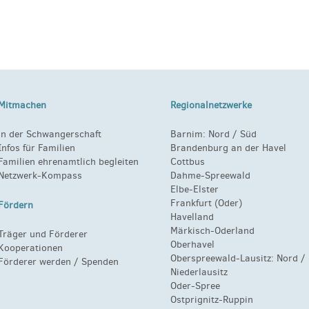
Mitmachen
Regionalnetzwerke
in der Schwangerschaft
Barnim:
Nord
/
Süd
Infos für Familien
Brandenburg an der Havel
Familien ehrenamtlich begleiten
Cottbus
Netzwerk-Kompass
Dahme-Spreewald
Elbe-Elster
Frankfurt (Oder)
Fördern
Havelland
Märkisch-Oderland
Träger und Förderer
Oberhavel
Kooperationen
Oberspreewald-Lausitz:
Nord
/
Förderer werden / Spenden
Niederlausitz
Oder-Spree
Ostprignitz-Ruppin