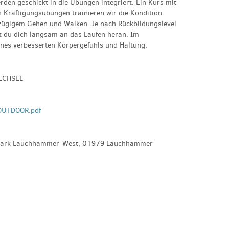
rden geschickt in die Übungen integriert. Ein Kurs mit
 Kräftigungsübungen trainieren wir die Kondition
 zügigem Gehen und Walken. Je nach Rückbildungslevel
st du dich langsam an das Laufen heran. Im
ines verbesserten Körpergefühls und Haltung.
ECHSEL
 OUTDOOR.pdf
spark Lauchhammer-West, 01979 Lauchhammer