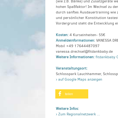
(wie z.B. Bänke) und Zusatzgeräte we
hohen Spaßfaktor! Im Wechsel zu den
durch sanftes Ausdauertraining wie
und persönlicher Konstitution taste
Vordergrund steht die Entwicklung e
Kosten:
4 Kurseinheiten- 55€
Anmeldeinformationen:
VANESSA DR
Mobil +49 17644487097
vanessa.drechsel@fitdankbaby.de
Weitere Informationen:
fitdankbaby
Veranstaltungsort:
Schlosspark Lauchhammer, Schlos
› auf Google Maps anzeigen
teilen
Weitere Infos:
› Zum Regionalnetzwerk ...