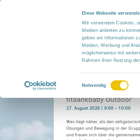
Diese Webseite verwende
Presse
Intern
Netzwerk-Kompass
Leich
Wir verwenden Cookies, um
Medien anbieten zu können
geben wir Informationen z
Medien, Werbung und Analy
möglicherweise mit weiter
Rahmen Ihrer Nutzung der
Netzwerk
Mitmachen
Termine
Einwilligungsauswahl
Home
›
Veranstaltung
›
fitdankbaby Outdoo
Notwendig
fitdankbaby Outdoor
27. August 2026 |
9:00
–
10:00
Was liegt näher, als den obligatori
Übungen und Bewegung in der Gruppe
und freuen sich über die gemeinsame