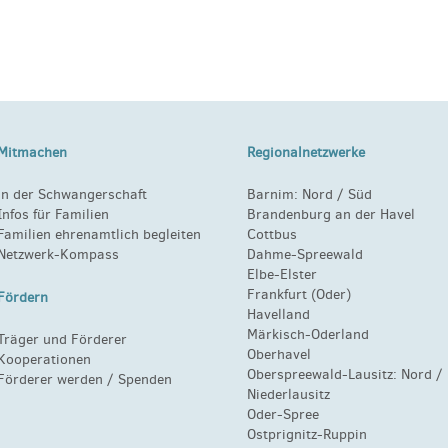
Mitmachen
Regionalnetzwerke
in der Schwangerschaft
Barnim:
Nord
/
Süd
Infos für Familien
Brandenburg an der Havel
Familien ehrenamtlich begleiten
Cottbus
Netzwerk-Kompass
Dahme-Spreewald
Elbe-Elster
Frankfurt (Oder)
Fördern
Havelland
Märkisch-Oderland
Träger und Förderer
Oberhavel
Kooperationen
Oberspreewald-Lausitz:
Nord
/
Förderer werden / Spenden
Niederlausitz
Oder-Spree
Ostprignitz-Ruppin