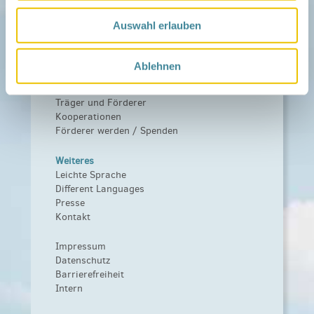
Netzwerk
Über das Netzwerk
Auswahl erlauben
Das Familienhandbuch
Infopool
Leitbild
Ablehnen
Fördern
Träger und Förderer
Kooperationen
Förderer werden / Spenden
Weiteres
Leichte Sprache
Different Languages
Presse
Kontakt
Impressum
Datenschutz
Barrierefreiheit
Intern