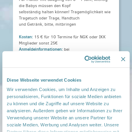
die Babys müssen den Kopf
selbständig halten können! Tragemöglichkeit wie
Tragetuch oder Trage, Handtuch
und Getränk, bitte, mitbringen
Kosten:
15 € für 10 Termine für NGK oder IKK
Mitglieder sonst 25€
Anmeldeinformationen:
bei
Patricia.schoenfeld@sos-kinderdorf.de, 0170
3758055 oder 0151 65251152
dorothe.zacharias@lausitzklinik.de
Diese Webseite verwendet Cookies
Weitere Informationen:
Fit als Mutter Peitz
1.26.pdf
Wir verwenden Cookies, um Inhalte und Anzeigen zu
personalisieren, Funktionen für soziale Medien anbieten
Veranstaltungsort:
zu können und die Zugriffe auf unsere Website zu
FNT SOS Peitz, Oase 99, Jahnplatz 1, 03185 Peitz
analysieren. Außerdem geben wir Informationen zu Ihrer
› auf Google Maps anzeigen
Verwendung unserer Website an unsere Partner für
soziale Medien, Werbung und Analysen weiter. Unsere
teilen
Partner führen diese Informationen möglicherweise mit