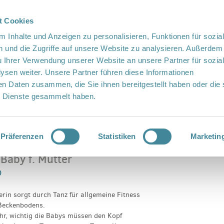
t Cookies
te Sprache
Languages
 Inhalte und Anzeigen zu personalisieren, Funktionen für sozia
 und die Zugriffe auf unsere Website zu analysieren. Außerdem
u Ihrer Verwendung unserer Website an unsere Partner für sozia
sen weiter. Unsere Partner führen diese Informationen
en Daten zusammen, die Sie ihnen bereitgestellt haben oder die 
 Dienste gesammelt haben.
Vor Ort
Fördern
Kontakt
ne Baby f. Mütter
Präferenzen
Statistiken
Marketin
 Baby f. Mütter
0
erin sorgt durch Tanz für allgemeine Fitness
 Beckenbodens.
ahr, wichtig die Babys müssen den Kopf