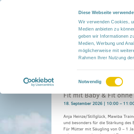
Diese Webseite verwende
Presse
Intern
Netzwerk-Kompass
Leich
Wir verwenden Cookies, um
Medien anbieten zu können
geben wir Informationen z
Medien, Werbung und Analy
möglicherweise mit weiter
Rahmen Ihrer Nutzung der
Netzwerk
Mitmachen
Termine
Einwilligungsauswahl
Home
›
Veranstaltung
›
Fit mit Baby & Fit oh
Notwendig
Fit mit Baby & Fit ohne
18. September 2026 |
10:00
–
11:0
Anja Heinze/Stillglück, Mawiba Train
und besonders für die Stärkung des
Für Mütter mit Säugling von 0 – 1 J