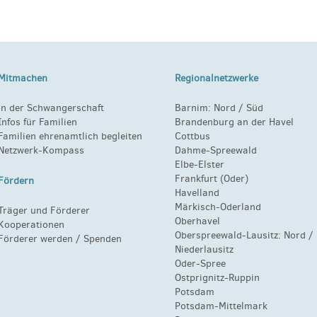
Mitmachen
Regionalnetzwerke
in der Schwangerschaft
Barnim:
Nord
/
Süd
Infos für Familien
Brandenburg an der Havel
Familien ehrenamtlich begleiten
Cottbus
Netzwerk-Kompass
Dahme-Spreewald
Elbe-Elster
Frankfurt (Oder)
Fördern
Havelland
Märkisch-Oderland
Träger und Förderer
Oberhavel
Kooperationen
Oberspreewald-Lausitz:
Nord
/
Förderer werden / Spenden
Niederlausitz
Oder-Spree
Ostprignitz-Ruppin
Potsdam
Potsdam-Mittelmark