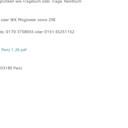
lichkeit wie Tragetuch oder Trage, Handtuch
 oder IKK Mitglieder sonst 25€
f.de, 0170 3758055 oder 0151 65251152
r Peitz 1.26.pdf
 03185 Peitz