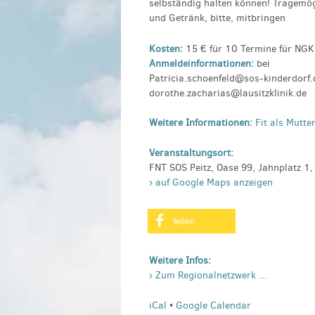
selbständig halten können! Tragemög
und Getränk, bitte, mitbringen
Kosten:
15 € für 10 Termine für NGK
Anmeldeinformationen:
bei
Patricia.schoenfeld@sos-kinderdor
dorothe.zacharias@lausitzklinik.de
Weitere Informationen:
Fit als Mutte
Veranstaltungsort:
FNT SOS Peitz, Oase 99, Jahnplatz 1,
› auf Google Maps anzeigen
teilen
Weitere Infos:
› Zum Regionalnetzwerk ...
iCal
•
Google Calendar