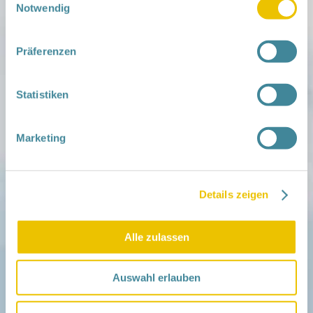
Notwendig
Mitmachen
Präferenzen
in der Schwangerschaft
Infos für Familien
Familien ehrenamtlich begleiten
Netzwerk-Kompass
Statistiken
Zu deiner Region
Aktuelles
Marketing
Netzwerk-Nachrichten
Aktuelle Termine
Details zeigen
Netzwerk
Über das Netzwerk
Das Familienhandbuch
Infopool
Alle zulassen
Leitbild
Auswahl erlauben
Fördern
Träger und Förderer
Kooperationen