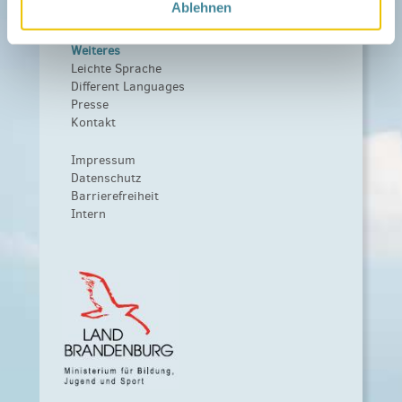
Ablehnen
Förderer werden / Spenden
Weiteres
Leichte Sprache
Different Languages
Presse
Kontakt
Impressum
Datenschutz
Barrierefreiheit
Intern