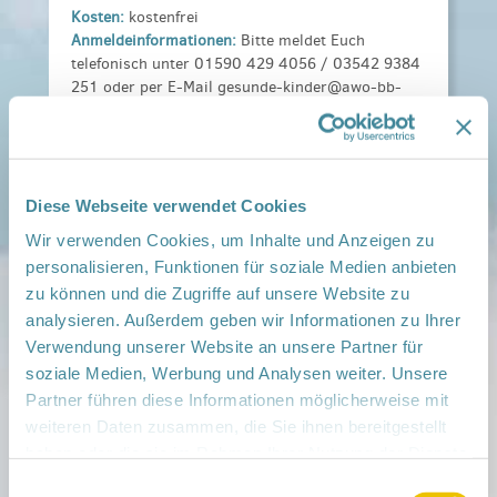
Kosten:
kostenfrei
Anmeldeinformationen:
Bitte meldet Euch
telefonisch unter 01590 429 4056 / 03542 9384
251 oder per E-Mail gesunde-kinder@awo-bb-
sued.de bei uns an.
Weitere Informationen:
Familientreff Calau.pdf
Veranstaltungsort:
Kleeblatt, Töpferstraße 32, 03205 Calau
Diese Webseite verwendet Cookies
› auf Google Maps anzeigen
Wir verwenden Cookies, um Inhalte und Anzeigen zu
personalisieren, Funktionen für soziale Medien anbieten
teilen
zu können und die Zugriffe auf unsere Website zu
analysieren. Außerdem geben wir Informationen zu Ihrer
Verwendung unserer Website an unsere Partner für
Weitere Infos:
soziale Medien, Werbung und Analysen weiter. Unsere
› Zum Regionalnetzwerk ...
Partner führen diese Informationen möglicherweise mit
iCal
•
Google Calendar
weiteren Daten zusammen, die Sie ihnen bereitgestellt
haben oder die sie im Rahmen Ihrer Nutzung der Dienste
gesammelt haben.
Einwilligungsauswahl