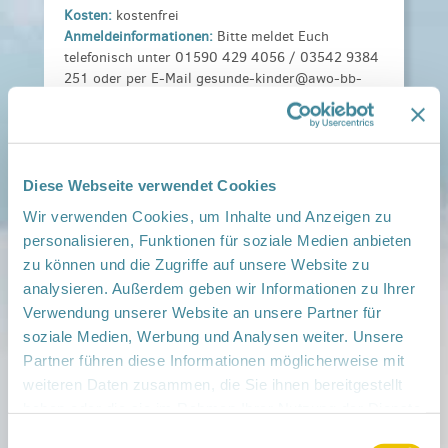
Kosten:
kostenfrei
Anmeldeinformationen:
Bitte meldet Euch
telefonisch unter 01590 429 4056 / 03542 9384
251 oder per E-Mail gesunde-kinder@awo-bb-
sued.de bei uns an.
Weitere Informationen:
Familientreff Calau.pdf
Veranstaltungsort:
Kleeblatt, Töpferstraße 32, 03205 Calau
Diese Webseite verwendet Cookies
› auf Google Maps anzeigen
Wir verwenden Cookies, um Inhalte und Anzeigen zu
personalisieren, Funktionen für soziale Medien anbieten
teilen
zu können und die Zugriffe auf unsere Website zu
analysieren. Außerdem geben wir Informationen zu Ihrer
Verwendung unserer Website an unsere Partner für
Weitere Infos:
soziale Medien, Werbung und Analysen weiter. Unsere
› Zum Regionalnetzwerk ...
Partner führen diese Informationen möglicherweise mit
iCal
•
Google Calendar
weiteren Daten zusammen, die Sie ihnen bereitgestellt
haben oder die sie im Rahmen Ihrer Nutzung der Dienste
gesammelt haben.
Einwilligungsauswahl