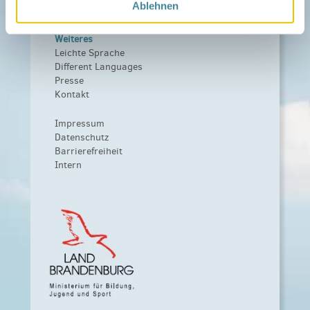
Ablehnen
Förderer werden / Spenden
Weiteres
Leichte Sprache
Different Languages
Presse
Kontakt
Impressum
Datenschutz
Barrierefreiheit
Intern