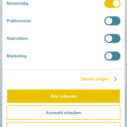
Notwendig
Mitmachen
Präferenzen
in der Schwangerschaft
Infos für Familien
Familien ehrenamtlich begleiten
Netzwerk-Kompass
Statistiken
Zu deiner Region
Aktuelles
Marketing
Netzwerk-Nachrichten
Aktuelle Termine
Details zeigen
Netzwerk
Über das Netzwerk
Das Familienhandbuch
Infopool
Alle zulassen
Leitbild
Auswahl erlauben
Fördern
Träger und Förderer
Kooperationen