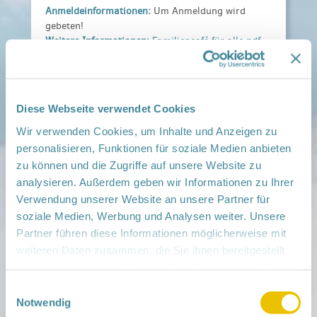
Anmeldeinformationen:
Um Anmeldung wird
gebeten!
Weitere Informationen:
Familiencafé für alle.pdf
Veranstaltungsort:
RNGK-SPN, Berliner Straße 9, 03149 Forst
› auf Google Maps anzeigen
Diese Webseite verwendet Cookies
Wir verwenden Cookies, um Inhalte und Anzeigen zu
teilen
personalisieren, Funktionen für soziale Medien anbieten
zu können und die Zugriffe auf unsere Website zu
Weitere Infos:
analysieren. Außerdem geben wir Informationen zu Ihrer
› Zum Regionalnetzwerk ...
Verwendung unserer Website an unsere Partner für
soziale Medien, Werbung und Analysen weiter. Unsere
iCal
•
Google Calendar
Partner führen diese Informationen möglicherweise mit
weiteren Daten zusammen, die Sie ihnen bereitgestellt
haben oder die sie im Rahmen Ihrer Nutzung der Dienste
gesammelt haben.
Einwilligungsauswahl
Notwendig
Mitmachen