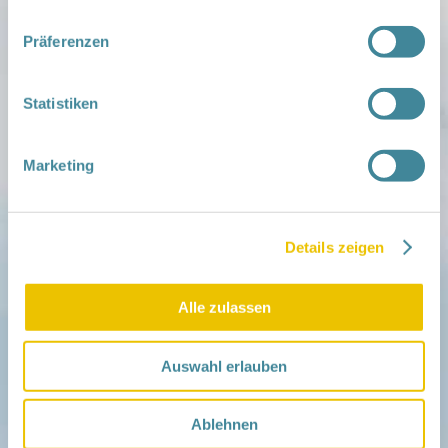
in der Schwangerschaft
Infos für Familien
Präferenzen
Familien ehrenamtlich begleiten
Netzwerk-Kompass
Zu deiner Region
Statistiken
Aktuelles
Netzwerk-Nachrichten
Marketing
Aktuelle Termine
Netzwerk
Über das Netzwerk
Details zeigen
Das Familienhandbuch
Infopool
Leitbild
Alle zulassen
Fördern
Träger und Förderer
Auswahl erlauben
Kooperationen
Förderer werden / Spenden
Ablehnen
Weiteres