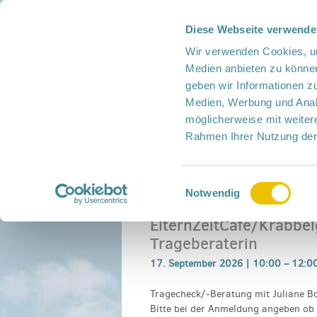
Diese Webseite verwende
Presse
Intern
Netzwerk-Kompass
Leich
Wir verwenden Cookies, um
Medien anbieten zu können
geben wir Informationen z
Medien, Werbung und Analy
möglicherweise mit weiter
Rahmen Ihrer Nutzung der
Netzwerk
Mitmachen
Termine
Einwilligungsauswahl
Home
›
Veranstaltung
›
ElternZeitCafé/Krab
Notwendig
ElternZeitCafé/Krabbel
Trageberaterin
17. September 2026 |
10:00
–
12:0
Tragecheck/-Beratung mit Juliane B
Bitte bei der Anmeldung angeben ob 