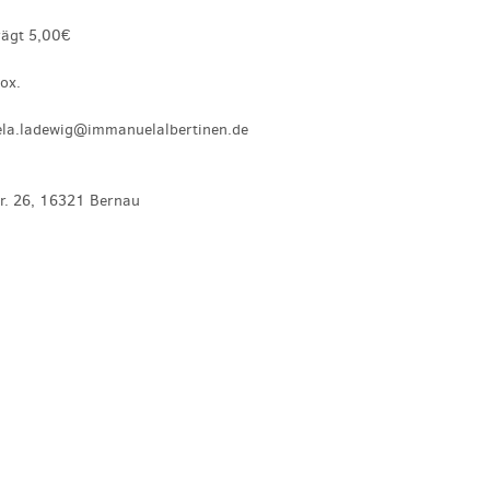
rägt 5,00€
ox.
la.ladewig@immanuelalbertinen.de
tr. 26, 16321 Bernau