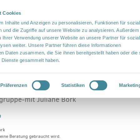
t Cookies
te Sprache
Languages
 Inhalte und Anzeigen zu personalisieren, Funktionen für sozia
 und die Zugriffe auf unsere Website zu analysieren. Außerdem
u Ihrer Verwendung unserer Website an unsere Partner für sozia
sen weiter. Unsere Partner führen diese Informationen
en Daten zusammen, die Sie ihnen bereitgestellt haben oder die 
 Dienste gesammelt haben.
Vor Ort
Fördern
Kontakt
belgruppe-mit Juliane Bork Trageberaterin
Präferenzen
Statistiken
Marketin
gruppe-mit Juliane Bork
0
ork
eine Beratung gebraucht wird.