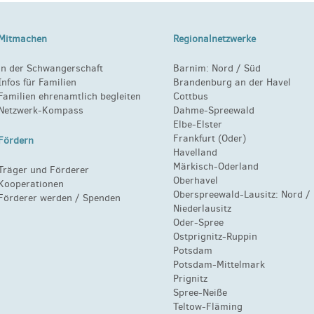
Mitmachen
Regionalnetzwerke
in der Schwangerschaft
Barnim:
Nord
/
Süd
Infos für Familien
Brandenburg an der Havel
Familien ehrenamtlich begleiten
Cottbus
Netzwerk-Kompass
Dahme-Spreewald
Elbe-Elster
Frankfurt (Oder)
Fördern
Havelland
Märkisch-Oderland
Träger und Förderer
Oberhavel
Kooperationen
Oberspreewald-Lausitz:
Nord
/
Förderer werden / Spenden
Niederlausitz
Oder-Spree
Ostprignitz-Ruppin
Potsdam
Potsdam-Mittelmark
Prignitz
Spree-Neiße
Teltow-Fläming