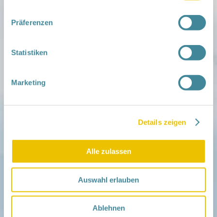
Mitmachen
in der Schwangerschaft
Infos für Familien
Präferenzen
Familien ehrenamtlich begleiten
Netzwerk-Kompass
Zu deiner Region
Statistiken
Aktuelles
Netzwerk-Nachrichten
Marketing
Aktuelle Termine
Netzwerk
Über das Netzwerk
Details zeigen
Das Familienhandbuch
Infopool
Leitbild
Alle zulassen
Fördern
Träger und Förderer
Auswahl erlauben
Kooperationen
Förderer werden / Spenden
Ablehnen