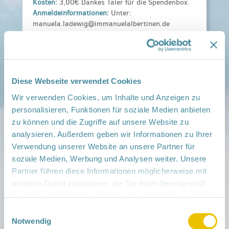
Kosten:
3,00€ Dankes Taler für die Spendenbox.
Anmeldeinformationen:
Unter:
manuela.ladewig@immanuelalbertinen.de
Veranstaltungsort:
Netzwerk Gesunde Kinder Barnim Süd, Berliner
Str. 26, 16321 Bernau
› auf Google Maps anzeigen
Diese Webseite verwendet Cookies
Wir verwenden Cookies, um Inhalte und Anzeigen zu
teilen
personalisieren, Funktionen für soziale Medien anbieten
zu können und die Zugriffe auf unsere Website zu
analysieren. Außerdem geben wir Informationen zu Ihrer
Weitere Infos:
› Zum Regionalnetzwerk ...
Verwendung unserer Website an unsere Partner für
soziale Medien, Werbung und Analysen weiter. Unsere
iCal
•
Google Calendar
Partner führen diese Informationen möglicherweise mit
weiteren Daten zusammen, die Sie ihnen bereitgestellt
haben oder die sie im Rahmen Ihrer Nutzung der Dienste
gesammelt haben.
Einwilligungsauswahl
Notwendig