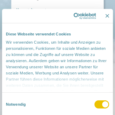
Veranstaltungsort:
NGK West UM Prenzlau, Georg-Dreke-Ring 58 A,
17291 Prenzlau
› auf Google Maps anzeigen
Diese Webseite verwendet Cookies
teilen
Wir verwenden Cookies, um Inhalte und Anzeigen zu
personalisieren, Funktionen für soziale Medien anbieten
Weitere Infos:
zu können und die Zugriffe auf unsere Website zu
› Zum Regionalnetzwerk ...
analysieren. Außerdem geben wir Informationen zu Ihrer
Verwendung unserer Website an unsere Partner für
iCal
•
Google Calendar
soziale Medien, Werbung und Analysen weiter. Unsere
Partner führen diese Informationen möglicherweise mit
weiteren Daten zusammen, die Sie ihnen bereitgestellt
haben oder die sie im Rahmen Ihrer Nutzung der Dienste
gesammelt haben.
Einwilligungsauswahl
Mitmachen
Notwendig
in der Schwangerschaft
Infos für Familien