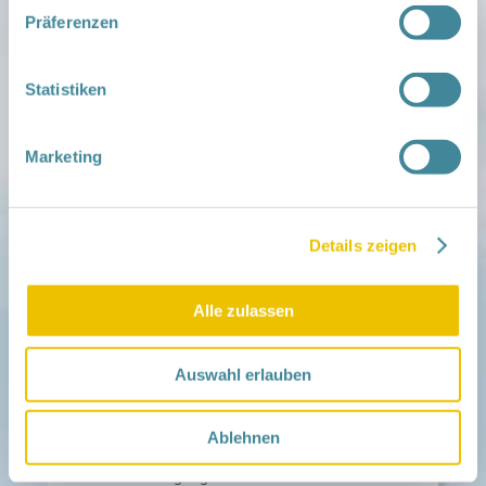
Familien ehrenamtlich begleiten
Präferenzen
Netzwerk-Kompass
Zu deiner Region
Statistiken
Aktuelles
Netzwerk-Nachrichten
Aktuelle Termine
Marketing
Netzwerk
Über das Netzwerk
Das Familienhandbuch
Details zeigen
Infopool
Leitbild
Alle zulassen
Fördern
Träger und Förderer
Kooperationen
Auswahl erlauben
Förderer werden / Spenden
Weiteres
Ablehnen
Leichte Sprache
Different Languages