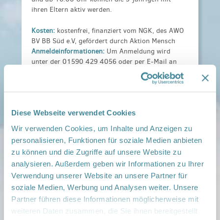
ihren Eltern aktiv werden.
Kosten:
kostenfrei, finanziert vom NGK, des AWO
BV BB Süd e.V, gefördert durch Aktion Mensch
Anmeldeinformationen:
Um Anmeldung wird
unter der 01590 429 4056 oder per E-Mail an
gesunde-kinder@awo-bb-sued.de gebeten.
Weitere Informationen:
Eltern-Kind-Kind Sport
2023.pdf
Diese Webseite verwendet Cookies
Veranstaltungsort:
Mehrzweckhalle des MZL, Robert-Koch-Straße 42,
Wir verwenden Cookies, um Inhalte und Anzeigen zu
03222 Lübbenau
personalisieren, Funktionen für soziale Medien anbieten
› auf Google Maps anzeigen
zu können und die Zugriffe auf unsere Website zu
analysieren. Außerdem geben wir Informationen zu Ihrer
teilen
Verwendung unserer Website an unsere Partner für
soziale Medien, Werbung und Analysen weiter. Unsere
Partner führen diese Informationen möglicherweise mit
Weitere Infos:
› Zum Regionalnetzwerk ...
weiteren Daten zusammen, die Sie ihnen bereitgestellt