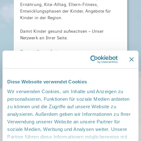
Ernährung, Kita-Alltag, Eltern-Fitness,
Entwicklungsphasen der Kinder, Angebote für
Kinder in der Region.
Damit Kinder gesund aufwachsen – Unser
Netzwerk an Ihrer Seite.
Kosten:
Kostenfrei
Anmeldeinformationen:
gesunde-kinder@awo-bb-
sued.de oder 03542 9384 - 251
Weitere Informationen:
A. Herzliche Einladung
zum Eltern-Kind-Café (2).pdf
Diese Webseite verwendet Cookies
Wir verwenden Cookies, um Inhalte und Anzeigen zu
Veranstaltungsort:
AWO Regine-Hildebrandt-Haus, Thomas-Müntzer-
personalisieren, Funktionen für soziale Medien anbieten
Straße 11, 03222 Lübbenau/ Spreewald
zu können und die Zugriffe auf unsere Website zu
› auf Google Maps anzeigen
analysieren. Außerdem geben wir Informationen zu Ihrer
Verwendung unserer Website an unsere Partner für
soziale Medien, Werbung und Analysen weiter. Unsere
teilen
Partner führen diese Informationen möglicherweise mit