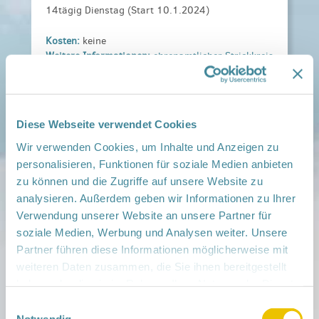
14tägig Dienstag (Start 10.1.2024)
Kosten:
keine
Weitere Informationen:
ehrenamtlicher Strickkreis
Forst 1. Hälfte.pdf
Veranstaltungsort:
RNGK- SPN Forst, Berliner Straße 9, 03149 Forst
Diese Webseite verwendet Cookies
› auf Google Maps anzeigen
Wir verwenden Cookies, um Inhalte und Anzeigen zu
personalisieren, Funktionen für soziale Medien anbieten
teilen
zu können und die Zugriffe auf unsere Website zu
analysieren. Außerdem geben wir Informationen zu Ihrer
Weitere Infos:
Verwendung unserer Website an unsere Partner für
› Zum Regionalnetzwerk ...
soziale Medien, Werbung und Analysen weiter. Unsere
Partner führen diese Informationen möglicherweise mit
iCal
•
Google Calendar
weiteren Daten zusammen, die Sie ihnen bereitgestellt
haben oder die sie im Rahmen Ihrer Nutzung der Dienste
gesammelt haben.
Einwilligungsauswahl