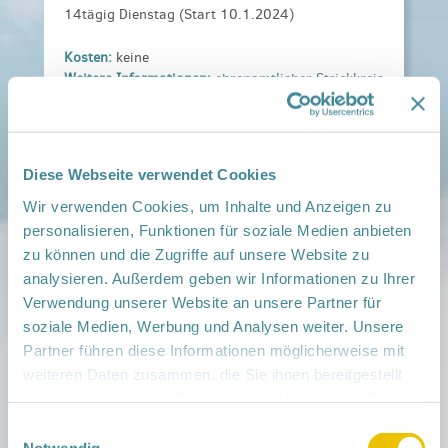
14tägig Dienstag (Start 10.1.2024)
Kosten:
keine
Weitere Informationen:
ehrenamtlicher Strickkreis
Forst 1. Hälfte.pdf
Veranstaltungsort:
RNGK- SPN Forst, Berliner Straße 9, 03149 Forst
Diese Webseite verwendet Cookies
› auf Google Maps anzeigen
Wir verwenden Cookies, um Inhalte und Anzeigen zu
personalisieren, Funktionen für soziale Medien anbieten
teilen
zu können und die Zugriffe auf unsere Website zu
analysieren. Außerdem geben wir Informationen zu Ihrer
Weitere Infos:
Verwendung unserer Website an unsere Partner für
› Zum Regionalnetzwerk ...
soziale Medien, Werbung und Analysen weiter. Unsere
Partner führen diese Informationen möglicherweise mit
iCal
•
Google Calendar
weiteren Daten zusammen, die Sie ihnen bereitgestellt
haben oder die sie im Rahmen Ihrer Nutzung der Dienste
gesammelt haben.
Einwilligungsauswahl