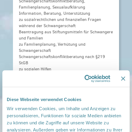
Schwangerschaftskonfliktberatung,
Familienplanung, Sexualaufklärung
Information, Beratung, Unterstützung
zu sozialrechtlichen und finanziellen Fragen
während der Schwangerschaft
Beantragung aus Stiftungsmitteln für Schwangere
und Familien
zu Familienplanung, Verhütung und
Schwangerschaft
Schwangerschaftskonfliktberatung nach §219
StGB
zu sozialen Hilfen
Kosten:
keine
Anmeldeinformationen:
erwünscht
Weitere Informationen:
Infoangebot für werdende
Diese Webseite verwendet Cookies
Eltern mit Schwangerenberatungsstelle
17.12.2025 Kolkwitz.pdf
,
Infoangebot für
Wir verwenden Cookies, um Inhalte und Anzeigen zu
werdende Eltern mit Schwangerenberatungsstelle
personalisieren, Funktionen für soziale Medien anbieten
19.11.2025 Kolkwitz.pdf
zu können und die Zugriffe auf unsere Website zu
analysieren. Außerdem geben wir Informationen zu Ihrer
Veranstaltungsort: