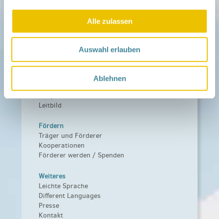
Zu deiner Region
Alle zulassen
Aktuelles
Netzwerk-Nachrichten
Aktuelle Termine
Auswahl erlauben
Netzwerk
Über das Netzwerk
Ablehnen
Das Familienhandbuch
Infopool
Leitbild
Fördern
Träger und Förderer
Kooperationen
Förderer werden / Spenden
Weiteres
Leichte Sprache
Different Languages
Presse
Kontakt