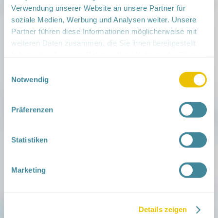
Verwendung unserer Website an unsere Partner für
Familien- und Nachbarschaftstreff Kolkwitz, Am
soziale Medien, Werbung und Analysen weiter. Unsere
Klinikum 30, 03099 Kolkwitz
› auf Google Maps anzeigen
Partner führen diese Informationen möglicherweise mit
weiteren Daten zusammen, die Sie ihnen bereitgestellt
haben oder die sie im Rahmen Ihrer Nutzung der Dienste
teilen
gesammelt haben.
Einwilligungsauswahl
Notwendig
Weitere Infos:
› Zum Regionalnetzwerk ...
Präferenzen
iCal
•
Google Calendar
Statistiken
Marketing
Mitmachen
in der Schwangerschaft
Infos für Familien
Familien ehrenamtlich begleiten
Details zeigen
Netzwerk-Kompass