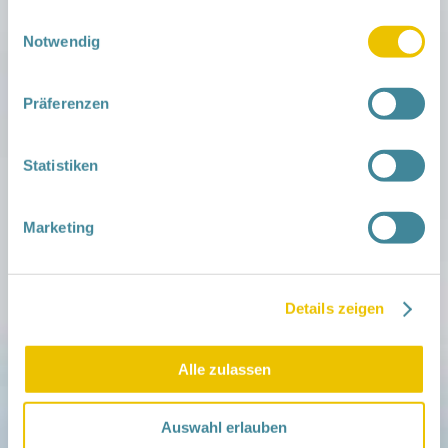
Kosten:
35€ für Netzwerkfamilien
gesammelt haben.
Einwilligungsauswahl
Notwendig
80€ für Gastfamilien
Anmeldeinformationen:
E-Mail : skn.ngk@sana.de
Präferenzen
Tel: 03573/ 751037
Weitere Informationen:
Babymassage LH
Juli_comp.pdf
Statistiken
Veranstaltungsort:
SANA (Lauchhammer), Friedensstr. 18, 01979
Marketing
Lauchhammer
› auf Google Maps anzeigen
Details zeigen
teilen
Alle zulassen
Weitere Infos:
› Zum Regionalnetzwerk ...
Auswahl erlauben
iCal
•
Google Calendar