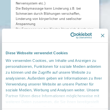
Nervensystem etc.)
Die Babymassage kann Linderung z.B. bei
Schmerzen durch Blähungen verschaffen,
Linderung von körperlicher und seelischer
Anspannung
Die Entspannung des Kindes lässt sich durch eine
geringere Ausschüttung von Stresshormonen (wie
Adrenalin und Cortisol) und eine erhöhte
Ausschüttung von Entspannungshormonen (wie
Oxytocin) nachweisen, um nur einige Vorteile der
Diese Webseite verwendet Cookies
Massage zu nennen.
Wir verwenden Cookies, um Inhalte und Anzeigen zu
Der wichtigste Vorteil ist dabei die Interaktion
personalisieren, Funktionen für soziale Medien anbieten
zwischen Eltern und Baby: sie fördert die Bindung
zu können und die Zugriffe auf unsere Website zu
und das Zugehörigkeitsgefühl und die
analysieren. Außerdem geben wir Informationen zu Ihrer
Entwicklung einer liebevollen und respektvollen
Verwendung unserer Website an unsere Partner für
Beziehung.
soziale Medien, Werbung und Analysen weiter. Unsere
Partner führen diese Informationen möglicherweise mit
Für Gesunde Kinder - und Starke Familien!
weiteren Daten zusammen, die Sie ihnen bereitgestellt
Referenten:
Katharina Lutz
haben oder die sie im Rahmen Ihrer Nutzung der Dienste