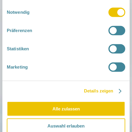
Kosten:
35€ für Netzwerkfamilien
gesammelt haben.
Einwilligungsauswahl
Notwendig
80€ für Gastfamilien
Anmeldeinformationen:
E-Mail : skn.ngk@sana.de
Präferenzen
Tel: 03573/ 751037
Weitere Informationen:
Babymassage LH
Juli_comp.pdf
Statistiken
Veranstaltungsort:
SANA (Lauchhammer), Friedensstr. 18, 01979
Marketing
Lauchhammer
› auf Google Maps anzeigen
Details zeigen
teilen
Alle zulassen
Weitere Infos:
› Zum Regionalnetzwerk ...
Auswahl erlauben
iCal
•
Google Calendar