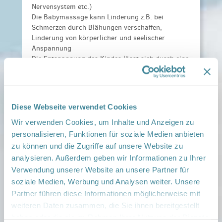
Nervensystem etc.)
Die Babymassage kann Linderung z.B. bei
Schmerzen durch Blähungen verschaffen,
Linderung von körperlicher und seelischer
Anspannung
Die Entspannung des Kindes lässt sich durch eine
geringere Ausschüttung von Stresshormonen (wie
Adrenalin und Cortisol) und eine erhöhte
Ausschüttung von Entspannungshormonen (wie
Oxytocin) nachweisen, um nur einige Vorteile der
Diese Webseite verwendet Cookies
Massage zu nennen.
Wir verwenden Cookies, um Inhalte und Anzeigen zu
Der wichtigste Vorteil ist dabei die Interaktion
personalisieren, Funktionen für soziale Medien anbieten
zwischen Eltern und Baby: sie fördert die Bindung
zu können und die Zugriffe auf unsere Website zu
und das Zugehörigkeitsgefühl und die
analysieren. Außerdem geben wir Informationen zu Ihrer
Entwicklung einer liebevollen und respektvollen
Verwendung unserer Website an unsere Partner für
Beziehung.
soziale Medien, Werbung und Analysen weiter. Unsere
Partner führen diese Informationen möglicherweise mit
Für Gesunde Kinder - und Starke Familien!
weiteren Daten zusammen, die Sie ihnen bereitgestellt
Referenten:
Katharina Lutz
haben oder die sie im Rahmen Ihrer Nutzung der Dienste