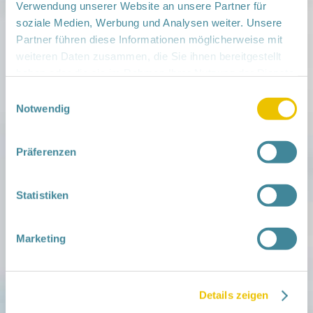
Veranstaltungsort:
Verwendung unserer Website an unsere Partner für
RNGK - SPN, Berliner Straße 9, 03149 Forst
soziale Medien, Werbung und Analysen weiter. Unsere
› auf Google Maps anzeigen
Partner führen diese Informationen möglicherweise mit
weiteren Daten zusammen, die Sie ihnen bereitgestellt
teilen
haben oder die sie im Rahmen Ihrer Nutzung der Dienste
gesammelt haben.
Einwilligungsauswahl
Notwendig
Weitere Infos:
› Zum Regionalnetzwerk ...
Präferenzen
iCal
•
Google Calendar
Statistiken
Marketing
Mitmachen
in der Schwangerschaft
Infos für Familien
Familien ehrenamtlich begleiten
Netzwerk-Kompass
Details zeigen
Zu deiner Region