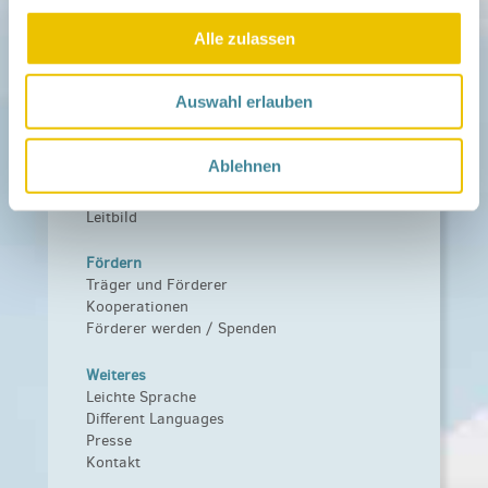
Alle zulassen
Aktuelles
Netzwerk-Nachrichten
Aktuelle Termine
Auswahl erlauben
Netzwerk
Über das Netzwerk
Ablehnen
Das Familienhandbuch
Infopool
Leitbild
Fördern
Träger und Förderer
Kooperationen
Förderer werden / Spenden
Weiteres
Leichte Sprache
Different Languages
Presse
Kontakt