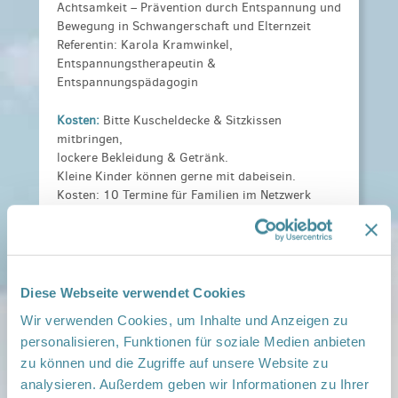
Achtsamkeit – Prävention durch Entspannung und
Bewegung in Schwangerschaft und Elternzeit
Referentin: Karola Kramwinkel,
Entspannungstherapeutin &
Entspannungspädagogin
Kosten:
Bitte Kuscheldecke & Sitzkissen
mitbringen,
lockere Bekleidung & Getränk.
Kleine Kinder können gerne mit dabeisein.
Kosten: 10 Termine für Familien im Netzwerk
Gesunde
Kinder 15 €, für Gastfamilien 25 €. (5 Termine die
Hälfte)
Weitere Informationen:
Entspannung & Bewegung
Diese Webseite verwendet Cookies
in Schwangerschaft & Elternzeit Forst
Wir verwenden Cookies, um Inhalte und Anzeigen zu
13.01.2026.pdf
,
Entspannung & Bewegung in
personalisieren, Funktionen für soziale Medien anbieten
Schwangerschaft & Elternzeit Forst
14.04.2026.pdf
zu können und die Zugriffe auf unsere Website zu
analysieren. Außerdem geben wir Informationen zu Ihrer