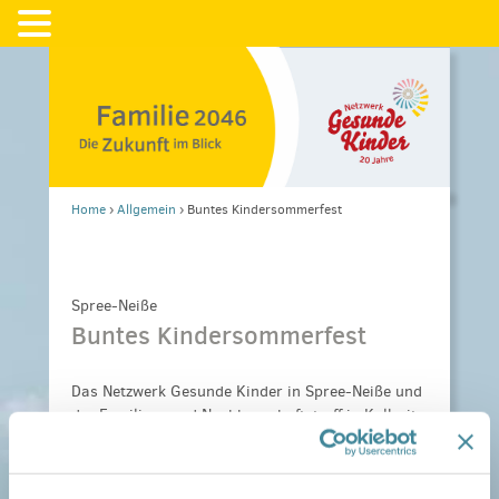
Home
›
Allgemein
›
Buntes Kindersommerfest
Spree-Neiße
Buntes Kindersommerfest
Das Netzwerk Gesunde Kinder in Spree-Neiße und
der Familien- und Nachbarschaftstreff in Kolkwitz
laden zum Sommerfest ein. Mit dabei ist auch das
Netzwerk Gesunde Kinder aus Cottbus. Mit
buntem Unterhaltungs- und Mitmachprogramm