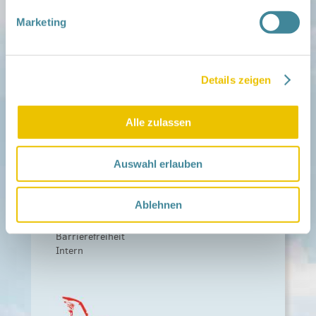
Infopool
Leitbild
Marketing
Fördern
Träger und Förderer
Kooperationen
Details zeigen
Förderer werden / Spenden
Weiteres
Alle zulassen
Leichte Sprache
Different Languages
Auswahl erlauben
Presse
Kontakt
Ablehnen
Impressum
Datenschutz
Barrierefreiheit
Intern