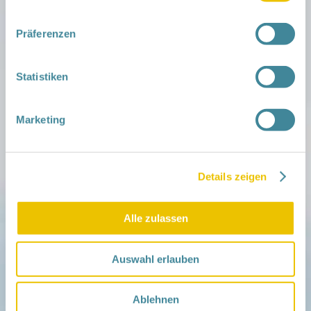
Ärmeln und Socken oder Schuhe.
Es gibt auch Kleidung, die besonderen UV-Schutz
Präferenzen
bietet. Nicht zu empfehlen im ersten Lebensjahr
sind Sonnenschutzmittel, da sie die empfindliche
Haut unnötig belasten.
Statistiken
Kinder niemals allein im Auto lassen!
Marketing
Auch nicht, wenn das Kind friedlich schläft und
Eltern nur noch schnell den Einkauf erledigen
wollen. Unter Sonneneinstrahlung steigt die
Temperatur im Auto schnell an. Gerade Babys
Details zeigen
überhitzen dann leicht.
Bei weiteren Fragen steht das „Netzwerk Gesunde
Alle zulassen
Kinder“ zur Seite.
Auswahl erlauben
Ablehnen