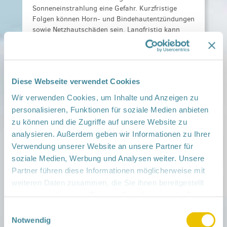
Sonneneinstrahlung eine Gefahr. Kurzfristige
Folgen können Horn- und Bindehautentzündungen
sowie Netzhautschäden sein. Langfristig kann
sich die Linse trüben. Besonders für Säuglinge
und Kleinkinder ist Sonnenstrahlung gefährlich.
Ihre Haut ist noch nicht vollständig entwickelt
und den UV-Strahlen viel stärker ausgesetzt.
Diese Webseite verwendet Cookies
Auch die Reparaturfähigkeit ist noch
eingeschränkt.
Wir verwenden Cookies, um Inhalte und Anzeigen zu
personalisieren, Funktionen für soziale Medien anbieten
Babys vor der Sonne schützen
zu können und die Zugriffe auf unsere Website zu
analysieren. Außerdem geben wir Informationen zu Ihrer
Der beste Schutz für Säuglinge von bis zu einem
Verwendung unserer Website an unsere Partner für
Jahr lautet:
Kein direkter Sonnenkontakt.
soziale Medien, Werbung und Analysen weiter. Unsere
Beim Aufenthalt im Freien deshalb immer
Partner führen diese Informationen möglicherweise mit
Schatten
suchen – z.B. unter Bäumen – oder
weiteren Daten zusammen, die Sie ihnen bereitgestellt
Schatten schaffen – z.B. durch Sonnenschirm oder
haben oder die sie im Rahmen Ihrer Nutzung der Dienste
Sonnensegel. Der ganze Körper des Babys sollte
gesammelt haben.
Einwilligungsauswahl
durch Kleidung bedeckt sein – d.h. ein Hut mit
Notwendig
Schirm und Nackenschutz, Kleidung mit langen