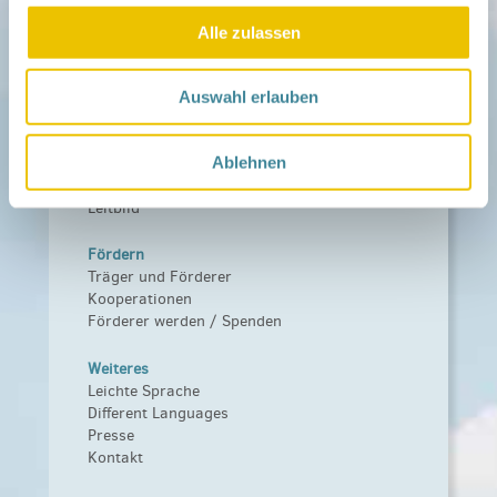
Aktuelles
Alle zulassen
Netzwerk-Nachrichten
Aktuelle Termine
Auswahl erlauben
Netzwerk
Über das Netzwerk
Ablehnen
Das Familienhandbuch
Infopool
Leitbild
Fördern
Träger und Förderer
Kooperationen
Förderer werden / Spenden
Weiteres
Leichte Sprache
Different Languages
Presse
Kontakt