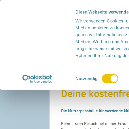
Diese Webseite verwende
Presse
Intern
Netzwerk-Kompass
Leich
Wir verwenden Cookies, um
Medien anbieten zu können
geben wir Informationen z
Medien, Werbung und Analy
möglicherweise mit weiter
Rahmen Ihrer Nutzung der
Netzwerk
Mitmachen
Termine
Einwilligungsauswahl
Home
›
Deine kostenfreie Mutterpasshülle
Notwendig
Deine kostenfr
Die Mutterpasshülle für werdende M
Beim ersten Besuch bei deiner Frau