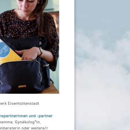
werk Eisenhüttenstadt
nspartnerinnen und -partner
ebamme, Gynäkolog*in,
nberaterin oder weitere/r