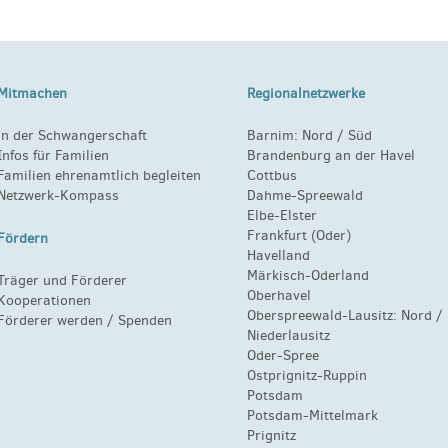
Mitmachen
Regionalnetzwerke
in der Schwangerschaft
Barnim:
Nord
/
Süd
Infos für Familien
Brandenburg an der Havel
Familien ehrenamtlich begleiten
Cottbus
Netzwerk-Kompass
Dahme-Spreewald
Elbe-Elster
Frankfurt (Oder)
Fördern
Havelland
Märkisch-Oderland
Träger und Förderer
Oberhavel
Kooperationen
Oberspreewald-Lausitz:
Nord
/
Förderer werden / Spenden
Niederlausitz
Oder-Spree
Ostprignitz-Ruppin
Potsdam
Potsdam-Mittelmark
Prignitz