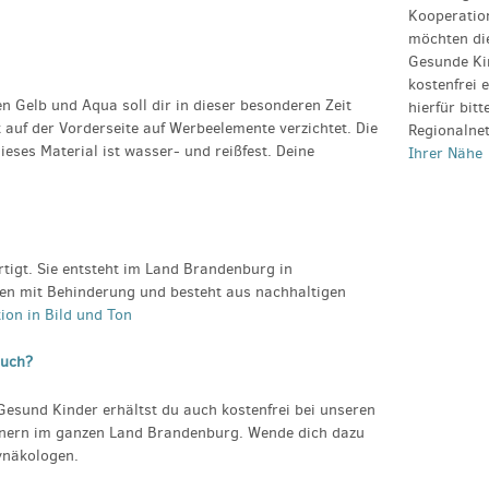
Kooperatio
möchten di
Gesunde Kin
kostenfrei 
en Gelb und Aqua soll dir in dieser besonderen Zeit
hierfür bit
auf der Vorderseite auf Werbeelemente verzichtet. Die
Regionalne
ieses Material ist wasser- und reißfest. Deine
Ihrer Nähe
tigt. Sie entsteht im Land Brandenburg in
en mit Behinderung und besteht aus nachhaltigen
tion in Bild und Ton
auch?
Gesund Kinder erhältst du auch kostenfrei bei unseren
tnern im ganzen Land Brandenburg. Wende dich dazu
ynäkologen.