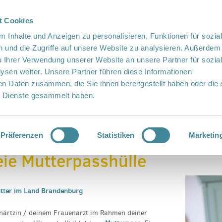
t Cookies
te Sprache
Languages
 Inhalte und Anzeigen zu personalisieren, Funktionen für sozia
 und die Zugriffe auf unsere Website zu analysieren. Außerdem
u Ihrer Verwendung unserer Website an unsere Partner für sozia
sen weiter. Unsere Partner führen diese Informationen
en Daten zusammen, die Sie ihnen bereitgestellt haben oder die 
 Dienste gesammelt haben.
Vor Ort
Fördern
Kontakt
Präferenzen
Statistiken
Marketin
eie Mutterpasshülle
ütter im Land Brandenburg
enärtzin / deinem Frauenarzt im Rahmen deiner