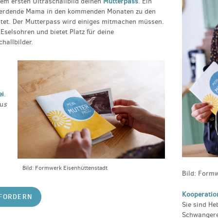
m ersten Ultraschallbild deinen
Mutterpass
. Ein
 werdende Mama in den kommenden Monaten zu den
et. Der Mutterpass wird einiges mitmachen müssen.
Eselsohren und bietet Platz für deine
hallbilder.
ei
.
au
s
Bild: Formwerk Eisenhüttenstadt
Bild: Form
Kooperatio
NFORDERN
Sie sind H
Schwangere