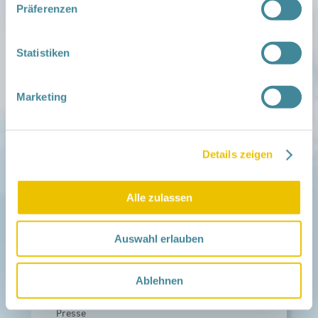
Netzwerk-Kompass
Präferenzen
Zu deiner Region
Statistiken
Aktuelles
Netzwerk-Nachrichten
Aktuelle Termine
Marketing
Netzwerk
Über das Netzwerk
Das Familienhandbuch
Infopool
Details zeigen
Leitbild
Alle zulassen
Fördern
Träger und Förderer
Kooperationen
Auswahl erlauben
Förderer werden / Spenden
Weiteres
Ablehnen
Leichte Sprache
Different Languages
Presse