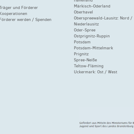
Havelland
Märkisch-Oderland
Träger und Förderer
Oberhavel
Kooperationen
Oberspreewald-Lausitz:
Nord
/
Förderer werden / Spenden
Niederlausitz
Oder-Spree
Ostprignitz-Ruppin
Potsdam
Potsdam-Mittelmark
Prignitz
Spree-Neiße
Teltow-Fläming
Uckermark:
Ost
/
West