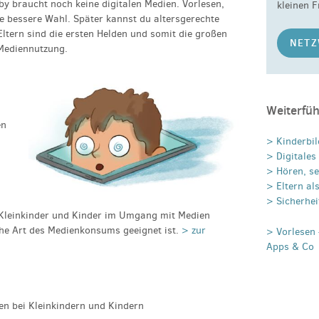
by braucht noch keine digitalen Medien. Vorlesen,
kleinen F
e bessere Wahl. Später kannst du altersgerechte
Eltern sind die ersten Helden und somit die großen
NETZ
 Mediennutzung.
Weiterfü
en
> Kinderbil
> Digitale
> Hören, se
> Eltern al
> Sicherhei
n Kleinkinder und Kinder im Umgang mit Medien
he Art des Medienkonsums geeignet ist.
> zur
> Vorlesen 
Apps & Co
en bei Kleinkindern und Kindern