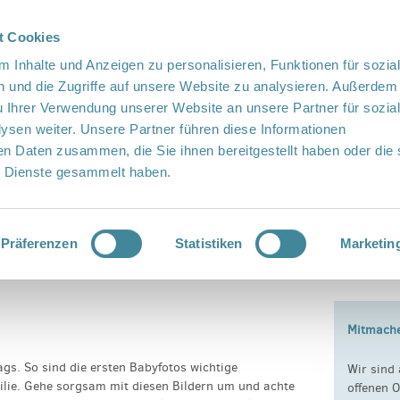
t Cookies
te Sprache
Languages
 Inhalte und Anzeigen zu personalisieren, Funktionen für sozia
 und die Zugriffe auf unsere Website zu analysieren. Außerdem
u Ihrer Verwendung unserer Website an unsere Partner für sozia
sen weiter. Unsere Partner führen diese Informationen
en Daten zusammen, die Sie ihnen bereitgestellt haben oder die 
 Dienste gesammelt haben.
Vor Ort
Fördern
Kontakt
Präferenzen
Statistiken
Marketin
Mitmach
ags. So sind die ersten Babyfotos wichtige
Wir sind 
ilie. Gehe sorgsam mit diesen Bildern um und achte
offenen O