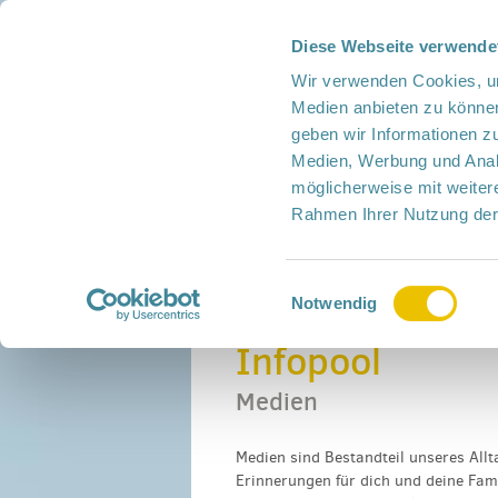
Diese Webseite verwende
Presse
Intern
Netzwerk-Kompass
Leich
Wir verwenden Cookies, um
Medien anbieten zu können
geben wir Informationen z
Medien, Werbung und Analy
möglicherweise mit weiter
Rahmen Ihrer Nutzung der
Netzwerk
Mitmachen
Termine
Einwilligungsauswahl
Home
›
Infopool
›
Medien
Notwendig
Infopool
Medien
Medien sind Bestandteil unseres Allt
Erinnerungen für dich und deine Fam