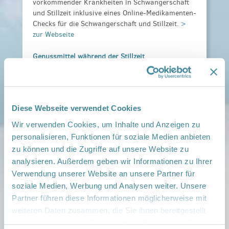
vorkommender Krankheiten in Schwangerschaft
und Stillzeit inklusive eines Online-Medikamenten-
Checks für die Schwangerschaft und Stillzeit.
>
zur Webseite
Genussmittel während der Stillzeit
Gesund ins Leben
Hier erfährst du, wie sich Alkohol, Rauchen und
Medikamente während der Stillzeit auf die
Gesundheit deines Babys auswirken.
> zur
Diese Webseite verwendet Cookies
Webseite
Wir verwenden Cookies, um Inhalte und Anzeigen zu
personalisieren, Funktionen für soziale Medien anbieten
zu können und die Zugriffe auf unsere Website zu
analysieren. Außerdem geben wir Informationen zu Ihrer
Verwendung unserer Website an unsere Partner für
soziale Medien, Werbung und Analysen weiter. Unsere
Partner führen diese Informationen möglicherweise mit
weiteren Daten zusammen, die Sie ihnen bereitgestellt
> zurück zur Übersicht „Ernährung“
haben oder die sie im Rahmen Ihrer Nutzung der Dienste