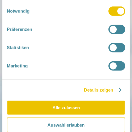
gesammelt haben.
Einwilligungsauswahl
Notwendig
Präferenzen
Mitmachen
in der Schwangerschaft
Infos für Familien
Statistiken
Familien ehrenamtlich begleiten
Netzwerk-Kompass
Zu deiner Region
Marketing
Aktuelles
Netzwerk-Nachrichten
Aktuelle Termine
Details zeigen
Netzwerk
Über das Netzwerk
Alle zulassen
Das Familienhandbuch
Infopool
Leitbild
Auswahl erlauben