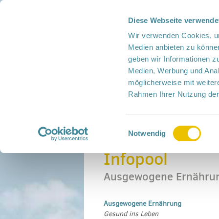
Diese Webseite verwende
Presse
Intern
Netzwerk-Kompass
Leich
Wir verwenden Cookies, um
Medien anbieten zu können
geben wir Informationen z
Medien, Werbung und Analy
möglicherweise mit weiter
Rahmen Ihrer Nutzung der
Netzwerk
Mitmachen
Termine
Einwilligungsauswahl
Home
›
Infopool
›
Ernährung
›
Ausgewogen
Notwendig
Infopool
Ausgewogene Ernähru
Ausgewogene Ernährung
Gesund ins Leben