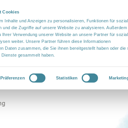
t Cookies
te Sprache
Languages
 Inhalte und Anzeigen zu personalisieren, Funktionen für sozia
 und die Zugriffe auf unsere Website zu analysieren. Außerdem
u Ihrer Verwendung unserer Website an unsere Partner für sozia
sen weiter. Unsere Partner führen diese Informationen
en Daten zusammen, die Sie ihnen bereitgestellt haben oder die 
 Dienste gesammelt haben.
Vor Ort
Fördern
Kontakt
e Ernährung
Präferenzen
Statistiken
Marketin
ng