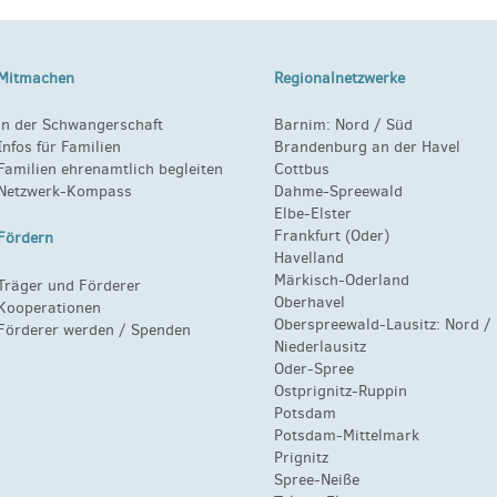
Mitmachen
Regionalnetzwerke
in der Schwangerschaft
Barnim:
Nord
/
Süd
Infos für Familien
Brandenburg an der Havel
Familien ehrenamtlich begleiten
Cottbus
Netzwerk-Kompass
Dahme-Spreewald
Elbe-Elster
Frankfurt (Oder)
Fördern
Havelland
Märkisch-Oderland
Träger und Förderer
Oberhavel
Kooperationen
Oberspreewald-Lausitz:
Nord
/
Förderer werden / Spenden
Niederlausitz
Oder-Spree
Ostprignitz-Ruppin
Potsdam
Potsdam-Mittelmark
Prignitz
Spree-Neiße