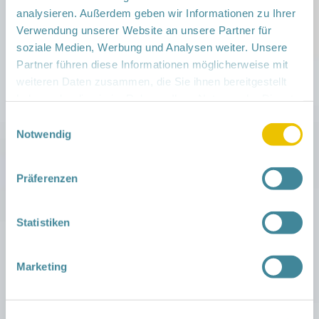
analysieren. Außerdem geben wir Informationen zu Ihrer
Verwendung unserer Website an unsere Partner für
soziale Medien, Werbung und Analysen weiter. Unsere
Partner führen diese Informationen möglicherweise mit
weiteren Daten zusammen, die Sie ihnen bereitgestellt
haben oder die sie im Rahmen Ihrer Nutzung der Dienste
gesammelt haben.
Einwilligungsauswahl
Notwendig
Rudolf Breitscheid Straße 100, 16225 Eberswalde
Präferenzen
Ansprechpartnerinnen:
Statistiken
Isabel Braig, Telefon: 0173 1727736
Email: isabel.braig@klinikum-barnim.de
Marketing
Barbara Lorenz, Telefon: 03334 692393
Email: barbara.lorenz@klinikum-barnim.de