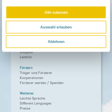
Netzwerk-Kompass
Zu deiner Region
Alle zulassen
Aktuelles
Netzwerk-Nachrichten
Aktuelle Termine
Auswahl erlauben
Netzwerk
Ablehnen
Über das Netzwerk
Das Familienhandbuch
Infopool
Leitbild
Fördern
Träger und Förderer
Kooperationen
Förderer werden / Spenden
Weiteres
Leichte Sprache
Different Languages
Presse