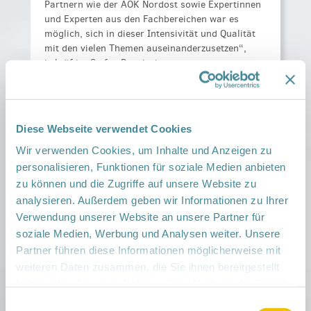
Partnern wie der AOK Nordost sowie Expertinnen
und Experten aus den Fachbereichen war es
möglich, sich in dieser Intensivität und Qualität
mit den vielen Themen auseinanderzusetzen“,
bekräftigt Stefan Pospiech.
Weitere Informationen zum Familienhandbuch
finden Sie
hier
.
Diese Webseite verwendet Cookies
Wir verwenden Cookies, um Inhalte und Anzeigen zu
personalisieren, Funktionen für soziale Medien anbieten
v. l.: Britta Ernst (Ministerin für Bildung,
Jugend und Sport des Landes
zu können und die Zugriffe auf unsere Website zu
Brandenburg), Annett Schmok (Gesundheit
analysieren. Außerdem geben wir Informationen zu Ihrer
Berlin-Brandenburg e. V.), Daniela Teichert
Verwendung unserer Website an unsere Partner für
(Vorstandsvorsitzende AOK Nordost), v.:
Sarah Riemann mit Martha (Netzwerkfamilie
soziale Medien, Werbung und Analysen weiter. Unsere
aus Potsdam)
Partner führen diese Informationen möglicherweise mit
weiteren Daten zusammen, die Sie ihnen bereitgestellt
haben oder die sie im Rahmen Ihrer Nutzung der Dienste
gesammelt haben.
Einwilligungsauswahl