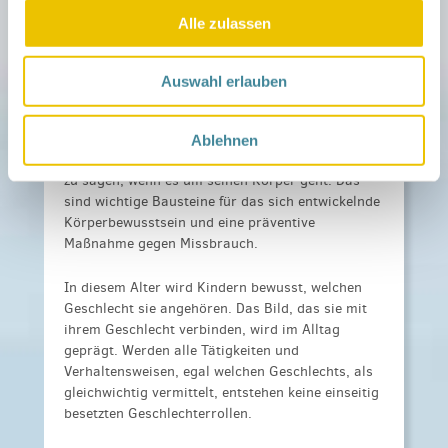
Beispiel, dass ein Kind alleine aufs Töpfchen
Alle zulassen
gehen will oder nicht von Fremden gekitzelt
werden möchte. So lernen Kinder, dass sie über
ihren Körper verfügen und dass dieser
Auswahl erlauben
schützenswert ist.
Im Alltag ist es deshalb auch wichtig, dass Eltern
Ablehnen
ein Nein ihres Kindes zulassen. So lernt es, Nein
zu sagen, wenn es um seinen Körper geht. Das
sind wichtige Bausteine für das sich entwickelnde
Körperbewusstsein und eine präventive
Maßnahme gegen Missbrauch.
In diesem Alter wird Kindern bewusst, welchen
Geschlecht sie angehören. Das Bild, das sie mit
ihrem Geschlecht verbinden, wird im Alltag
geprägt. Werden alle Tätigkeiten und
Verhaltensweisen, egal welchen Geschlechts, als
gleichwichtig vermittelt, entstehen keine einseitig
besetzten Geschlechterrollen.