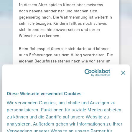
In diesem Alter spielen Kinder aber meistens
noch nebeneinander her und machen sich
gegenseitig nach. Die Wahrnehmung ist weiterhin
sehr ich-bezogen. Kindern fällt es noch schwer,
sich in andere hineinzuversetzen und deren
Wünsche zu erkennen.
Beim Rollenspiel üben sie sich darin und können
auch Erfahrungen aus dem Alltag verarbeiten. Die
eigenen Bedürfnisse stehen nach wie vor sehr im
Vordergrund. Das Einhalten von Regeln ist
deshalb nicht immer leicht.
Gleichzeitig beginnen Kinder nun aber auch, sich
zu schämen und schuldig zu fühlen, wenn sie
Diese Webseite verwendet Cookies
Regeln brechen. Kinder befinden sich weiterhin in
Wir verwenden Cookies, um Inhalte und Anzeigen zu
einer emotionalen Berg- und Talfahrt. Sie wollen
personalisieren, Funktionen für soziale Medien anbieten
selbstständig sein und mitbestimmen.
zu können und die Zugriffe auf unsere Website zu
Kinder dürfen ihren eigenen Willen haben, das ist
analysieren. Außerdem geben wir Informationen zu Ihrer
gut und wichtig. Dabei brauchen sie aber von
Verwendung unserer Website an unsere Partner für