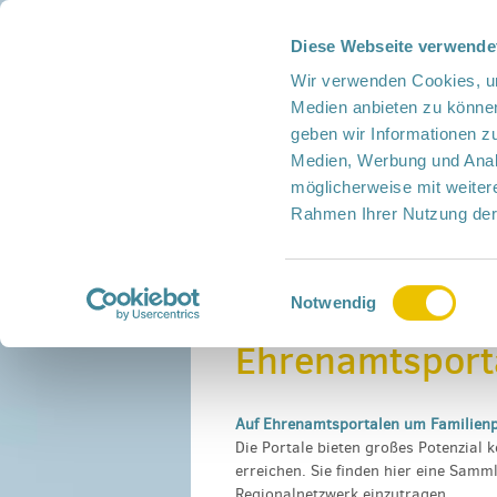
Diese Webseite verwende
Home
Presse
Ausloggen
Intern
Wir verwenden Cookies, um
Netzwerk-
Medien anbieten zu können
Kompass
geben wir Informationen z
Leichte
Medien, Werbung und Analy
Sprache
möglicherweise mit weiter
Languages
Rahmen Ihrer Nutzung der
Corporate Design
Einwilligungsauswahl
Home
›
Ehrenamtsportale
Notwendig
Ehrenamtsport
Auf Ehrenamtsportalen um Familien
Die Portale bieten großes Potenzial 
erreichen. Sie finden hier eine Samml
Regionalnetzwerk einzutragen.