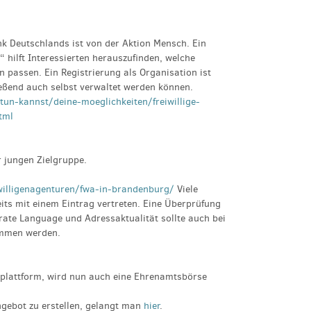
nk Deutschlands ist von der Aktion Mensch. Ein
 hilft Interessierten herauszufinden, welche
n passen. Ein Registrierung als Organisation ist
ießend auch selbst verwaltet werden können.
n-kannst/deine-moeglichkeiten/freiwillige-
tml
r jungen Zielgruppe.
willigenagenturen/fwa-in-brandenburg/
Viele
its mit einem Eintrag vertreten. Eine Überprüfung
rate Language und Adressaktualität sollte auch bei
ommen werden.
nplattform, wird nun auch eine Ehrenamtsbörse
gebot zu erstellen, gelangt man
hier
.