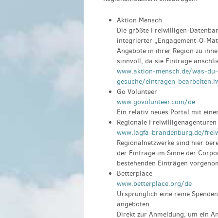
Aktion Mensch
Die größte Freiwilligen-Datenba
integrierter „Engagement-O-Mat“
Angebote in ihrer Region zu ihne
sinnvoll, da sie Einträge anschl
www.aktion-mensch.de/was-du-tu
gesuche/eintragen-bearbeiten.h
Go Volunteer
www.govolunteer.com/de
Ein relativ neues Portal mit eine
Regionale Freiwilligenagenturen
www.lagfa-brandenburg.de/frei
Regionalnetzwerke sind hier bere
der Einträge im Sinne der Corpo
bestehenden Einträgen vorgen
Betterplace
www.betterplace.org/de
Ursprünglich eine reine Spende
angeboten
Direkt zur Anmeldung, um ein An