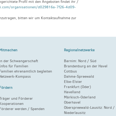
ngerichtete Profil mit den Angeboten findet ihr /
ei.com/organisationen/d029816a-7f26-4d09-
nzutragen, bitten wir um Kontaktaufnahme zur
Mitmachen
Regionalnetzwerke
in der Schwangerschaft
Barnim:
Nord
/
Süd
Infos für Familien
Brandenburg an der Havel
Familien ehrenamtlich begleiten
Cottbus
Netzwerk-Kompass
Dahme-Spreewald
Elbe-Elster
Frankfurt (Oder)
Fördern
Havelland
Märkisch-Oderland
Träger und Förderer
Oberhavel
Kooperationen
Oberspreewald-Lausitz:
Nord
/
Förderer werden / Spenden
Niederlausitz