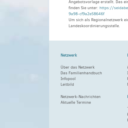
Angebotsvorlage erstellt. Das ei
finden Sie unter:
https://seidab
9a98-cf9a2e58646f
Um sich als Regionalnetzwerk ei
Landeskoordinierungsstelle.
Netzwerk
Über das Netzwerk
Das Familienhandbuch
Infopool
Leitbild
Netzwerk-Nachrichten
Aktuelle Termine