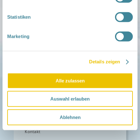
Aktuelles
Statistiken
Netzwerk-Nachrichten
Aktuelle Termine
Marketing
Netzwerk
Über das Netzwerk
Das Familienhandbuch
Infopool
Leitbild
Details zeigen
Fördern
Alle zulassen
Träger und Förderer
Kooperationen
Förderer werden / Spenden
Auswahl erlauben
Weiteres
Leichte Sprache
Ablehnen
Different Languages
Presse
Kontakt